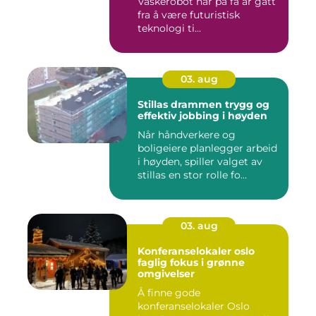
Vaskerobot har på få år gått
fra å være futuristisk
teknologi ti...
03. aug
Stillas drammen trygg og
effektiv jobbing i høyden
Når håndverkere og
boligeiere planlegger arbeid
i høyden, spiller valget av
stillas en stor rolle fo...
03. aug
Konferanselokaler oslo
faglig fokus i grønne
omgivelser
Å finne gode
konferanselokaler Oslo