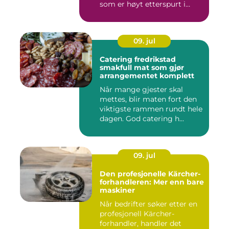
som er høyt etterspurt i
barnehager,...
09. jul
Catering fredrikstad
smakfull mat som gjør
arrangementet komplett
Når mange gjester skal
mettes, blir maten fort den
viktigste rammen rundt hele
dagen. God catering h...
09. jul
Den profesjonelle Kärcher-
forhandleren: Mer enn bare
maskiner
Når bedrifter søker etter en
profesjonell Kärcher-
forhandler, handler det