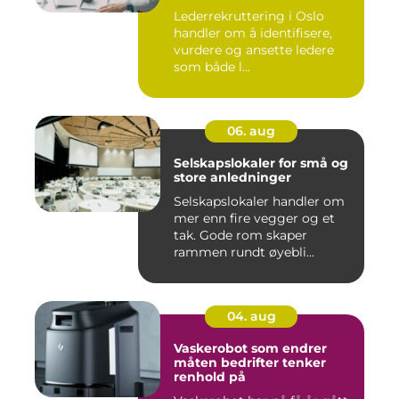
Lederrekruttering i Oslo
handler om å identifisere,
vurdere og ansette ledere
som både l...
06. aug
Selskapslokaler for små og
store anledninger
Selskapslokaler handler om
mer enn fire vegger og et
tak. Gode rom skaper
rammen rundt øyebli...
04. aug
Vaskerobot som endrer
måten bedrifter tenker
renhold på