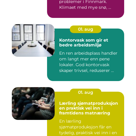
problemer i Finnmark.
Klimaet med mye snø, ...
01. aug
Kontorvask som gir et
bedre arbeidsmiljø
En ren arbeidsplass handler
om langt mer enn pene
lokaler. God kontorvask
skaper trivsel, reduserer ...
01. aug
Lærling sjømatproduksjon
en praktisk vei inn i
framtidens matnæring
En lærling
sjømatproduksjon får en
tydelig, praktisk vei inn i en