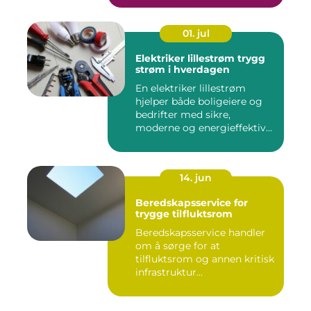
01. jul
Elektriker lillestrøm trygg
strøm i hverdagen
En elektriker lillestrøm
hjelper både boligeiere og
bedrifter med sikre,
moderne og energieffektive
...
14. jun
Beredskapsservice for
trygge tilfluktsrom
Beredskapsservice handler
om å sørge for at
tilfluktsrom og annen kritisk
infrastruktur...