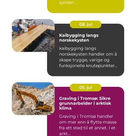
sjelden ...
08. jul
Kaibygging langs
norskekysten
kaibygging langs
norskekysten handler om å
skape trygge, varige og
funksjonelle knutepunkter
mellom ...
05. jul
Graving i Tromsø: Sikre
grunnarbeider i arktisk
klima
Graving i Tromsø handler
om mer enn å flytte masse
fra ett sted til et annet. I et
arkt...