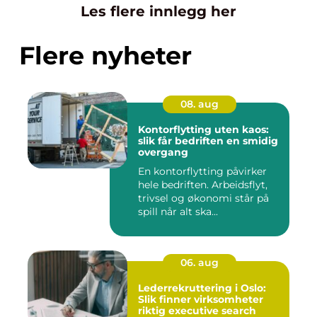
Les flere innlegg her
Flere nyheter
08. aug
Kontorflytting uten kaos:
slik får bedriften en smidig
overgang
En kontorflytting påvirker
hele bedriften. Arbeidsflyt,
trivsel og økonomi står på
spill når alt ska...
06. aug
Lederrekruttering i Oslo:
Slik finner virksomheter
riktig executive search