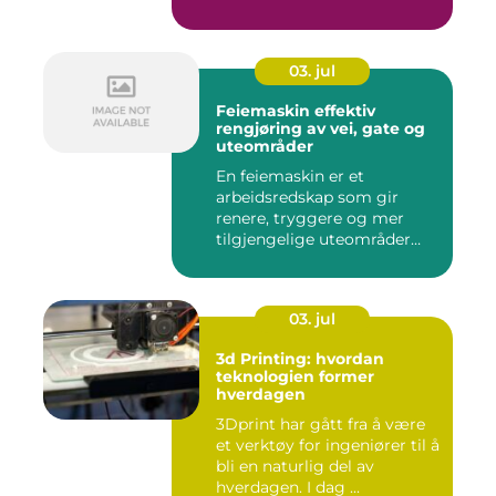
03. jul
Feiemaskin effektiv
rengjøring av vei, gate og
uteområder
En feiemaskin er et
arbeidsredskap som gir
renere, tryggere og mer
tilgjengelige uteområder
gjennom ...
03. jul
3d Printing: hvordan
teknologien former
hverdagen
3Dprint har gått fra å være
et verktøy for ingeniører til å
bli en naturlig del av
hverdagen. I dag ...