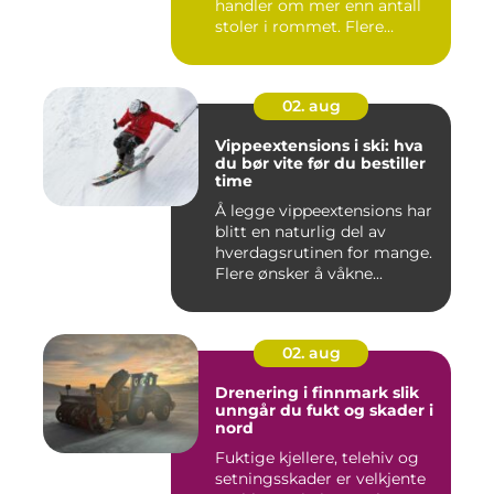
handler om mer enn antall
stoler i rommet. Flere
bedrifter ønske...
02. aug
Vippeextensions i ski: hva
du bør vite før du bestiller
time
Å legge vippeextensions har
blitt en naturlig del av
hverdagsrutinen for mange.
Flere ønsker å våkne...
02. aug
Drenering i finnmark slik
unngår du fukt og skader i
nord
Fuktige kjellere, telehiv og
setningsskader er velkjente