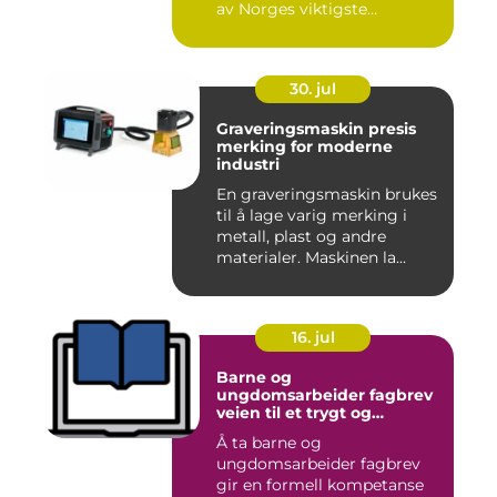
av Norges viktigste
næringer. Gjen...
30. jul
Graveringsmaskin presis
merking for moderne
industri
En graveringsmaskin brukes
til å lage varig merking i
metall, plast og andre
materialer. Maskinen la...
16. jul
Barne og
ungdomsarbeider fagbrev
veien til et trygt og
meningsfullt yrke
Å ta barne og
ungdomsarbeider fagbrev
gir en formell kompetanse