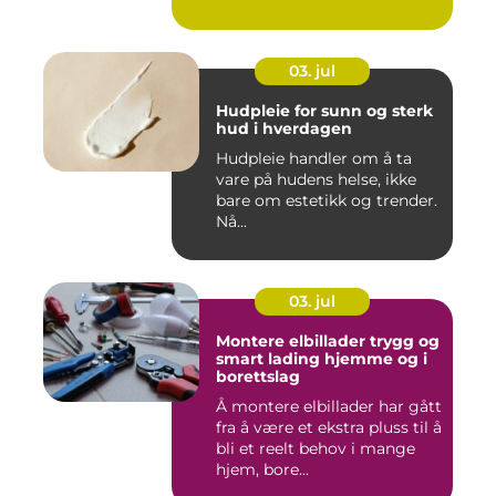
03. jul
Hudpleie for sunn og sterk
hud i hverdagen
Hudpleie handler om å ta
vare på hudens helse, ikke
bare om estetikk og trender.
Nå...
03. jul
Montere elbillader trygg og
smart lading hjemme og i
borettslag
Å montere elbillader har gått
fra å være et ekstra pluss til å
bli et reelt behov i mange
hjem, bore...