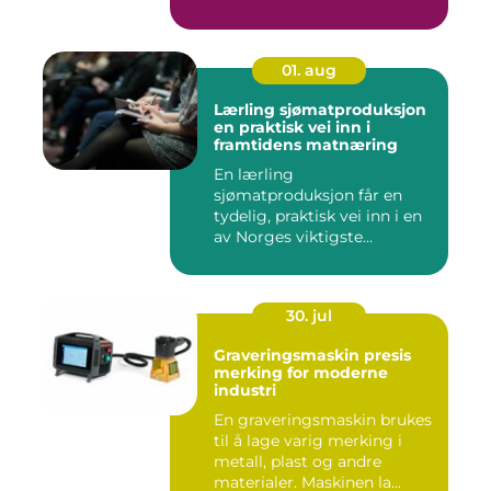
01. aug
Lærling sjømatproduksjon
en praktisk vei inn i
framtidens matnæring
En lærling
sjømatproduksjon får en
tydelig, praktisk vei inn i en
av Norges viktigste
næringer. Gjen...
30. jul
Graveringsmaskin presis
merking for moderne
industri
En graveringsmaskin brukes
til å lage varig merking i
metall, plast og andre
materialer. Maskinen la...