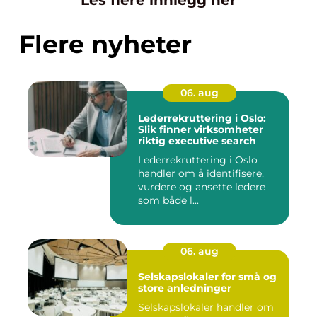
Flere nyheter
06. aug
Lederrekruttering i Oslo:
Slik finner virksomheter
riktig executive search
Lederrekruttering i Oslo
handler om å identifisere,
vurdere og ansette ledere
som både l...
06. aug
Selskapslokaler for små og
store anledninger
Selskapslokaler handler om