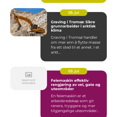
05. jul
Graving i Tromsø: Sikre
grunnarbeider i arktisk
klima
Graving i Tromsø handler
om mer enn å flytte masse
fra ett sted til et annet. I et
arkt...
03. jul
Feiemaskin effektiv
rengjøring av vei, gate og
uteområder
En feiemaskin er et
arbeidsredskap som gir
renere, tryggere og mer
tilgjengelige uteområder
gjennom ...