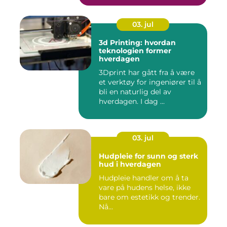
03. jul
3d Printing: hvordan
teknologien former
hverdagen
3Dprint har gått fra å være
et verktøy for ingeniører til å
bli en naturlig del av
hverdagen. I dag ...
03. jul
Hudpleie for sunn og sterk
hud i hverdagen
Hudpleie handler om å ta
vare på hudens helse, ikke
bare om estetikk og trender.
Nå...