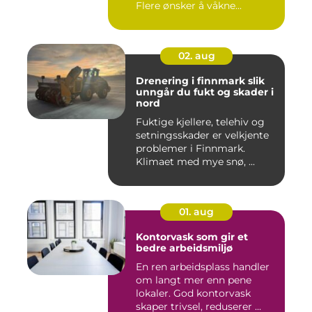
Flere ønsker å våkne...
02. aug
Drenering i finnmark slik
unngår du fukt og skader i
nord
Fuktige kjellere, telehiv og
setningsskader er velkjente
problemer i Finnmark.
Klimaet med mye snø, ...
01. aug
Kontorvask som gir et
bedre arbeidsmiljø
En ren arbeidsplass handler
om langt mer enn pene
lokaler. God kontorvask
skaper trivsel, reduserer ...