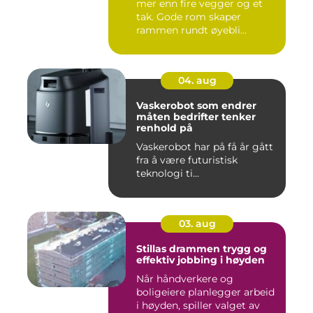
mer enn fire vegger og et
tak. Gode rom skaper
rammen rundt øyebli...
04. aug
Vaskerobot som endrer
måten bedrifter tenker
renhold på
Vaskerobot har på få år gått
fra å være futuristisk
teknologi ti...
03. aug
Stillas drammen trygg og
effektiv jobbing i høyden
Når håndverkere og
boligeiere planlegger arbeid
i høyden, spiller valget av