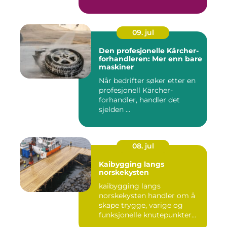
09. jul
Den profesjonelle Kärcher-
forhandleren: Mer enn bare
maskiner
Når bedrifter søker etter en
profesjonell Kärcher-
forhandler, handler det
sjelden ...
08. jul
Kaibygging langs
norskekysten
kaibygging langs
norskekysten handler om å
skape trygge, varige og
funksjonelle knutepunkter
mellom ...