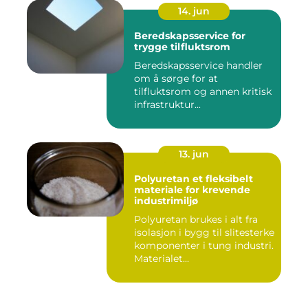
14. jun
Beredskapsservice for
trygge tilfluktsrom
Beredskapsservice handler
om å sørge for at
tilfluktsrom og annen kritisk
infrastruktur...
13. jun
Polyuretan et fleksibelt
materiale for krevende
industrimiljø
Polyuretan brukes i alt fra
isolasjon i bygg til slitesterke
komponenter i tung industri.
Materialet...