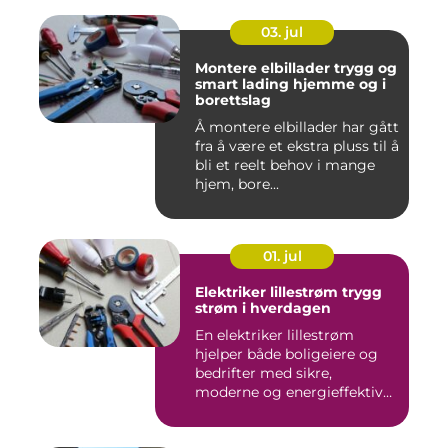
03. jul
Montere elbillader trygg og
smart lading hjemme og i
borettslag
Å montere elbillader har gått
fra å være et ekstra pluss til å
bli et reelt behov i mange
hjem, bore...
01. jul
Elektriker lillestrøm trygg
strøm i hverdagen
En elektriker lillestrøm
hjelper både boligeiere og
bedrifter med sikre,
moderne og energieffektive
...