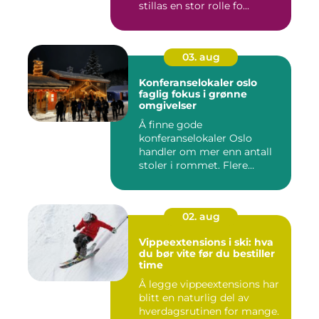
stillas en stor rolle fo...
03. aug
Konferanselokaler oslo
faglig fokus i grønne
omgivelser
Å finne gode
konferanselokaler Oslo
handler om mer enn antall
stoler i rommet. Flere
bedrifter ønske...
02. aug
Vippeextensions i ski: hva
du bør vite før du bestiller
time
Å legge vippeextensions har
blitt en naturlig del av
hverdagsrutinen for mange.