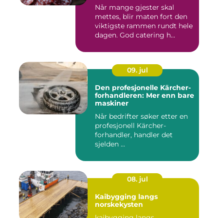
Når mange gjester skal
mettes, blir maten fort den
viktigste rammen rundt hele
dagen. God catering h...
09. jul
Den profesjonelle Kärcher-
forhandleren: Mer enn bare
maskiner
Når bedrifter søker etter en
profesjonell Kärcher-
forhandler, handler det
sjelden ...
08. jul
Kaibygging langs
norskekysten
kaibygging langs