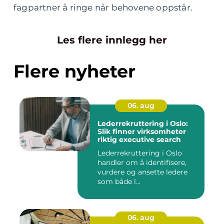
fagpartner å ringe når behovene oppstår.
Les flere innlegg her
Flere nyheter
06. aug
Lederrekruttering i Oslo:
Slik finner virksomheter
riktig executive search
Lederrekruttering i Oslo
handler om å identifisere,
vurdere og ansette ledere
som både l...
06. aug