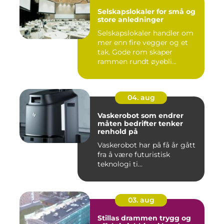
Selskapslokaler for små og
store anledninger
Selskapslokaler handler om
mer enn fire vegger og et
tak. Gode rom skaper
rammen rundt øyebli...
04. aug
Vaskerobot som endrer
måten bedrifter tenker
renhold på
Vaskerobot har på få år gått
fra å være futuristisk
teknologi ti...
03. aug
Stillas drammen trygg og