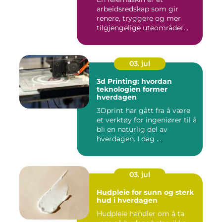
arbeidsredskap som gir
renere, tryggere og mer
tilgjengelige uteområder
gjennom ...
03. jul
3d Printing: hvordan
teknologien former
hverdagen
3Dprint har gått fra å være
et verktøy for ingeniører til å
bli en naturlig del av
hverdagen. I dag ...
03. jul
Hudpleie for sunn og sterk
hud i hverdagen
Hudpleie handler om å ta