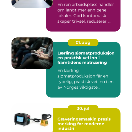
En ren arbeidsplass handler
om langt mer enn pene
lokaler. God kontorvask
skaper trivsel, reduserer ...
01. aug
Lærling sjømatproduksjon
en praktisk vei inn i
framtidens matnæring
En lærling
sjømatproduksjon får en
tydelig, praktisk vei inn i en
av Norges viktigste
næringer. Gjen...
30. jul
Graveringsmaskin presis
merking for moderne
industri