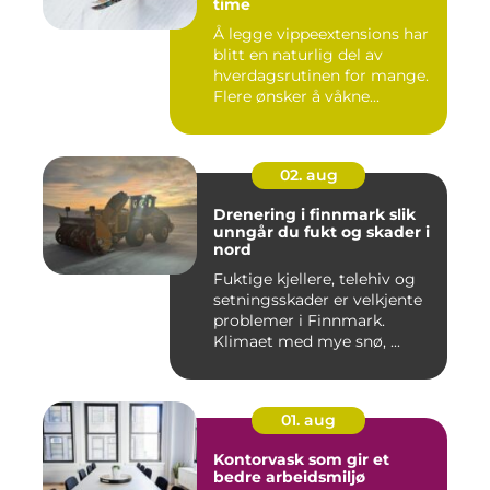
time
Å legge vippeextensions har
blitt en naturlig del av
hverdagsrutinen for mange.
Flere ønsker å våkne...
02. aug
Drenering i finnmark slik
unngår du fukt og skader i
nord
Fuktige kjellere, telehiv og
setningsskader er velkjente
problemer i Finnmark.
Klimaet med mye snø, ...
01. aug
Kontorvask som gir et
bedre arbeidsmiljø