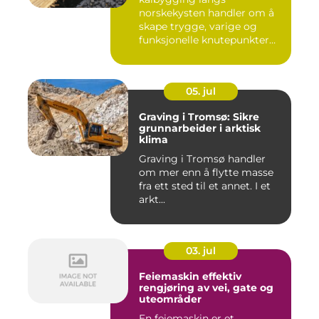
norskekysten handler om å
skape trygge, varige og
funksjonelle knutepunkter
mellom ...
05. jul
Graving i Tromsø: Sikre
grunnarbeider i arktisk
klima
Graving i Tromsø handler
om mer enn å flytte masse
fra ett sted til et annet. I et
arkt...
03. jul
Feiemaskin effektiv
rengjøring av vei, gate og
uteområder
En feiemaskin er et