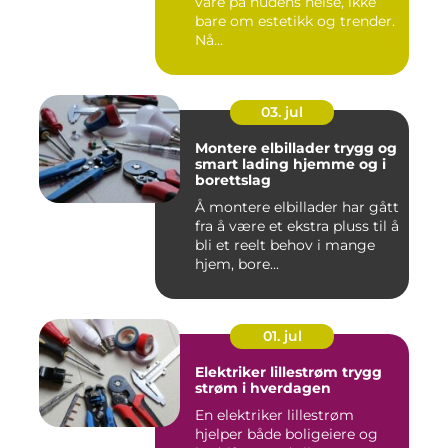
vare på hudens helse, ikke
bare om estetikk og trender.
Nå...
03. jul
Montere elbillader trygg og
smart lading hjemme og i
borettslag
Å montere elbillader har gått
fra å være et ekstra pluss til å
bli et reelt behov i mange
hjem, bore...
01. jul
Elektriker lillestrøm trygg
strøm i hverdagen
En elektriker lillestrøm
hjelper både boligeiere og