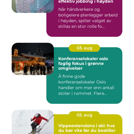
effektiv jobbing i høyden
Når håndverkere og
boligeiere planlegger arbeid
i høyden, spiller valget av
stillas en stor rolle fo...
03. aug
Konferanselokaler oslo
faglig fokus i grønne
omgivelser
Å finne gode
konferanselokaler Oslo
handler om mer enn antall
stoler i rommet. Flere
bedrifter ønske...
02. aug
Vippeextensions i ski: hva
du bør vite før du bestiller