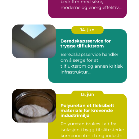
bedrifter med sikre,
moderne og energieffektive
...
14. jun
Beredskapsservice for
trygge tilfluktsrom
Beredskapsservice handler
om å sørge for at
tilfluktsrom og annen kritisk
infrastruktur...
13. jun
Polyuretan et fleksibelt
materiale for krevende
industrimiljø
Polyuretan brukes i alt fra
isolasjon i bygg til slitesterke
komponenter i tung industri.