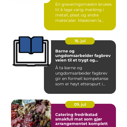
En graveringsmaskin brukes
til å lage varig merking i
metall, plast og andre
materialer. Maskinen la...
16. jul
Barne og
ungdomsarbeider fagbrev
veien til et trygt og
meningsfullt yrke
Å ta barne og
ungdomsarbeider fagbrev
gir en formell kompetanse
som er høyt etterspurt i
barnehager,...
09. jul
Catering fredrikstad
smakfull mat som gjør
arrangementet komplett