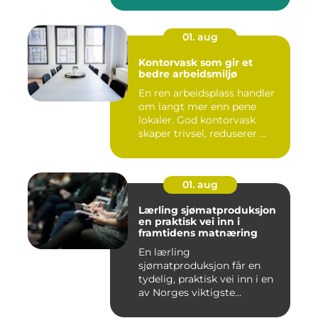
01. aug
Kontorvask som gir et
bedre arbeidsmiljø
En ren arbeidsplass handler
om langt mer enn pene
lokaler. God kontorvask
skaper trivsel, reduserer ...
01. aug
Lærling sjømatproduksjon
en praktisk vei inn i
framtidens matnæring
En lærling
sjømatproduksjon får en
tydelig, praktisk vei inn i en
av Norges viktigste
næringer. Gjen...