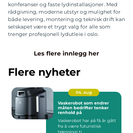
konferanser og faste lydinstallasjoner. Med
rådgivning, moderne utstyr og mulighet for
både levering, montering og teknisk drift kan
selskapet være et trygt valg for alle som
trenger profesjonell lydutleie i oslo.
Les flere innlegg her
Flere nyheter
04. aug
Vaskerobot som endrer
måten bedrifter tenker
renhold på
Vaskerobot har på få år gått
fra å være futuristisk
teknologi ti...