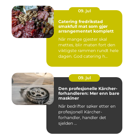
09. jul
Catering fredrikstad
smakfull mat som gjør
arrangementet komplett
Når mange gjester skal
mettes, blir maten fort den
viktigste rammen rundt hele
dagen. God catering h...
09. jul
Den profesjonelle Kärcher-
forhandleren: Mer enn bare
maskiner
Når bedrifter søker etter en
profesjonell Kärcher-
forhandler, handler det
sjelden ...