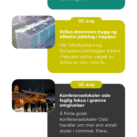
03. aug
Stillas drammen trygg og
effektiv jobbing i høyden
Når håndverkere og
boligeiere planlegger arbeid
i høyden, spiller valget av
stillas en stor rolle fo...
03. aug
Konferanselokaler oslo
faglig fokus i grønne
omgivelser
Å finne gode
konferanselokaler Oslo
handler om mer enn antall
stoler i rommet. Flere
bedrifter ønske...