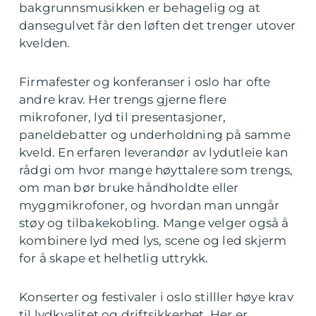
bakgrunnsmusikken er behagelig og at
dansegulvet får den løften det trenger utover
kvelden.
Firmafester og konferanser i oslo har ofte
andre krav. Her trengs gjerne flere
mikrofoner, lyd til presentasjoner,
paneldebatter og underholdning på samme
kveld. En erfaren leverandør av lydutleie kan
rådgi om hvor mange høyttalere som trengs,
om man bør bruke håndholdte eller
myggmikrofoner, og hvordan man unngår
støy og tilbakekobling. Mange velger også å
kombinere lyd med lys, scene og led skjerm
for å skape et helhetlig uttrykk.
Konserter og festivaler i oslo stilller høye krav
til lydkvalitet og driftsikkerhet. Her er