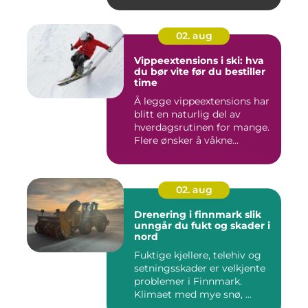
02. aug
Vippeextensions i ski: hva
du bør vite før du bestiller
time
Å legge vippeextensions har
blitt en naturlig del av
hverdagsrutinen for mange.
Flere ønsker å våkne...
02. aug
Drenering i finnmark slik
unngår du fukt og skader i
nord
Fuktige kjellere, telehiv og
setningsskader er velkjente
problemer i Finnmark.
Klimaet med mye snø, ...