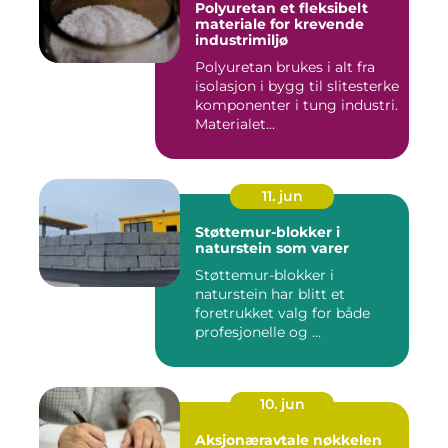
Polyuretan et fleksibelt
materiale for krevende
industrimiljø
Polyuretan brukes i alt fra
isolasjon i bygg til slitesterke
komponenter i tung industri.
Materialet...
11. jun
Støttemur-blokker i
naturstein som varer
Støttemur-blokker i
naturstein har blitt et
foretrukket valg for både
profesjonelle og ...
10. jun
Aksjonæravtale nøkkelen