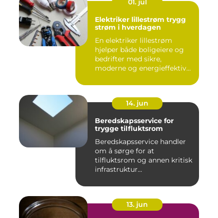
01. jul
Elektriker lillestrøm trygg
strøm i hverdagen
En elektriker lillestrøm
hjelper både boligeiere og
bedrifter med sikre,
moderne og energieffektive
...
14. jun
Beredskapsservice for
trygge tilfluktsrom
Beredskapsservice handler
om å sørge for at
tilfluktsrom og annen kritisk
infrastruktur...
13. jun