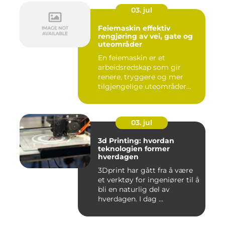
03. jul
Feiemaskin effektiv
rengjøring av vei, gate og
uteområder
En feiemaskin er et
arbeidsredskap som gir
renere, tryggere og mer
tilgjengelige uteområder
gjennom ...
03. jul
3d Printing: hvordan
teknologien former
hverdagen
3Dprint har gått fra å være
et verktøy for ingeniører til å
bli en naturlig del av
hverdagen. I dag ...