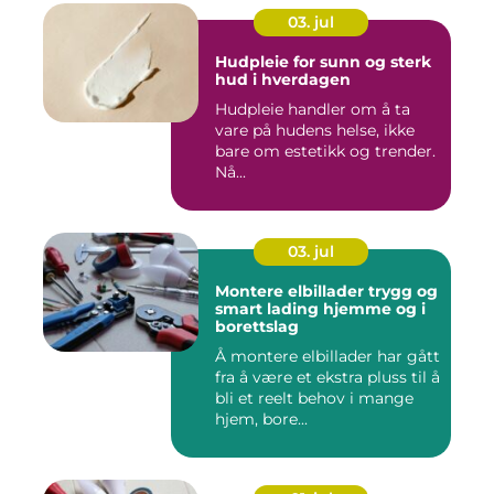
03. jul
Hudpleie for sunn og sterk
hud i hverdagen
Hudpleie handler om å ta
vare på hudens helse, ikke
bare om estetikk og trender.
Nå...
03. jul
Montere elbillader trygg og
smart lading hjemme og i
borettslag
Å montere elbillader har gått
fra å være et ekstra pluss til å
bli et reelt behov i mange
hjem, bore...