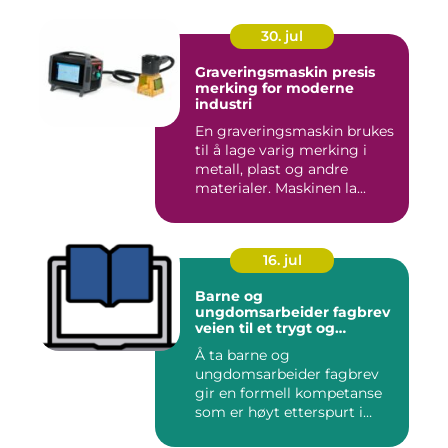
30. jul
Graveringsmaskin presis
merking for moderne
industri
En graveringsmaskin brukes
til å lage varig merking i
metall, plast og andre
materialer. Maskinen la...
16. jul
Barne og
ungdomsarbeider fagbrev
veien til et trygt og
meningsfullt yrke
Å ta barne og
ungdomsarbeider fagbrev
gir en formell kompetanse
som er høyt etterspurt i
barnehager,...