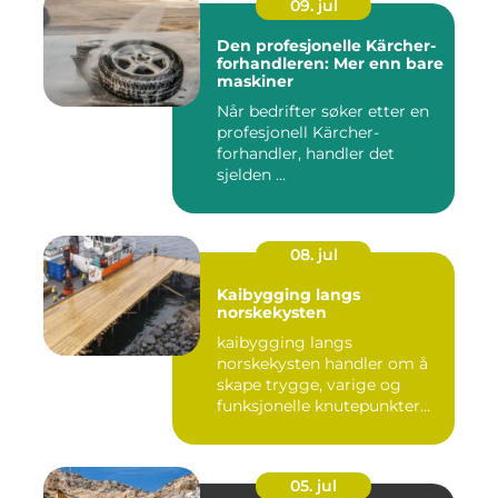
09. jul
Den profesjonelle Kärcher-
forhandleren: Mer enn bare
maskiner
Når bedrifter søker etter en
profesjonell Kärcher-
forhandler, handler det
sjelden ...
08. jul
Kaibygging langs
norskekysten
kaibygging langs
norskekysten handler om å
skape trygge, varige og
funksjonelle knutepunkter
mellom ...
05. jul