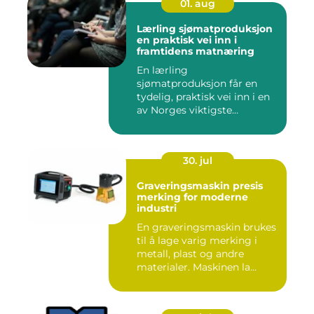
01. aug
Lærling sjømatproduksjon
en praktisk vei inn i
framtidens matnæring
En lærling
sjømatproduksjon får en
tydelig, praktisk vei inn i en
av Norges viktigste
næringer. Gjen...
30. jul
Graveringsmaskin presis
merking for moderne
industri
En graveringsmaskin brukes
til å lage varig merking i
metall, plast og andre
materialer. Maskinen la...