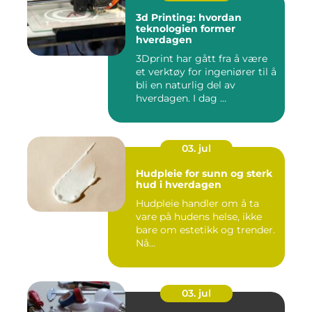
3d Printing: hvordan
teknologien former
hverdagen
3Dprint har gått fra å være
et verktøy for ingeniører til å
bli en naturlig del av
hverdagen. I dag ...
03. jul
Hudpleie for sunn og sterk
hud i hverdagen
Hudpleie handler om å ta
vare på hudens helse, ikke
bare om estetikk og trender.
Nå...
03. jul