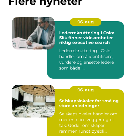
Flere nyheter
06. aug
Lederrekruttering i Oslo:
Slik finner virksomheter
riktig executive search
Lederrekruttering i Oslo
handler om å identifisere,
vurdere og ansette ledere
som både l...
06. aug
Selskapslokaler for små og
store anledninger
Selskapslokaler handler om
mer enn fire vegger og et
tak. Gode rom skaper
rammen rundt øyebli...