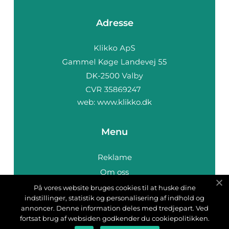
Adresse
web:
www.klikko.dk
Menu
Reklame
Om oss
Cookies
På vores website bruges cookies til at huske dine
indstillinger, statistik og personalisering af indhold og
Kontakt Oss
annoncer. Denne information deles med tredjepart. Ved
Sitemap
fortsat brug af websiden godkender du cookiepolitikken.