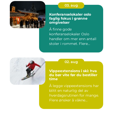
03. aug
Konferanselokaler oslo
faglig fokus i grønne
omgivelser
Å finne gode
konferanselokaler Oslo
handler om mer enn antall
stoler i rommet. Flere
bedrifter ønske...
02. aug
Vippeextensions i ski: hva
du bør vite før du bestiller
time
Å legge vippeextensions har
blitt en naturlig del av
hverdagsrutinen for mange.
Flere ønsker å våkne...