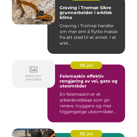
Graving i Tromsø: Sikre
grunnarbeider i arktisk
klima
Graving i Tromsø handler
om mer enn å flytte masse
fra ett sted til et annet. I et
arkt...
03. jul
Feiemaskin effektiv
rengjøring av vei, gate og
uteområder
En feiemaskin er et
arbeidsredskap som gir
renere, tryggere og mer
tilgjengelige uteområder
gjennom ...
03. jul