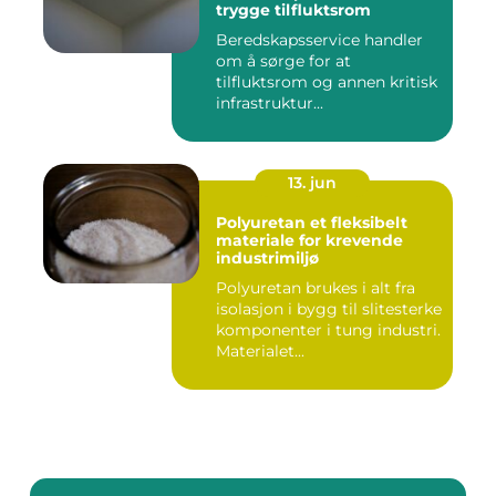
trygge tilfluktsrom
Beredskapsservice handler
om å sørge for at
tilfluktsrom og annen kritisk
infrastruktur...
13. jun
Polyuretan et fleksibelt
materiale for krevende
industrimiljø
Polyuretan brukes i alt fra
isolasjon i bygg til slitesterke
komponenter i tung industri.
Materialet...