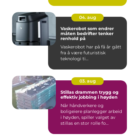
04. aug
Vaskerobot som endrer
måten bedrifter tenker
renhold på
Vaskerobot har på få år gått
fra å være futuristisk
teknologi ti...
03. aug
Stillas drammen trygg og
effektiv jobbing i høyden
Når håndverkere og
boligeiere planlegger arbeid
i høyden, spiller valget av
stillas en stor rolle fo...