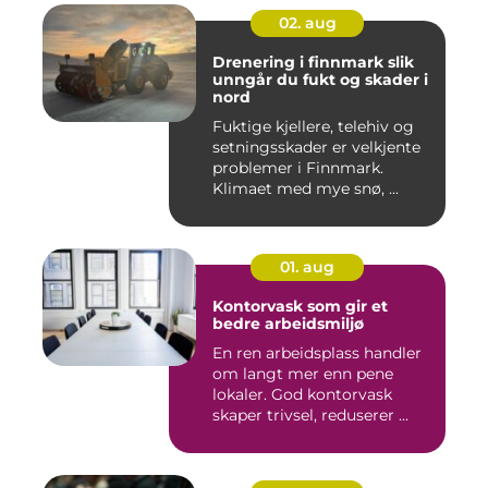
02. aug
Drenering i finnmark slik
unngår du fukt og skader i
nord
Fuktige kjellere, telehiv og
setningsskader er velkjente
problemer i Finnmark.
Klimaet med mye snø, ...
01. aug
Kontorvask som gir et
bedre arbeidsmiljø
En ren arbeidsplass handler
om langt mer enn pene
lokaler. God kontorvask
skaper trivsel, reduserer ...