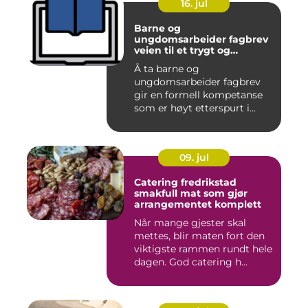
16. jul
Barne og
ungdomsarbeider fagbrev
veien til et trygt og
meningsfullt yrke
Å ta barne og
ungdomsarbeider fagbrev
gir en formell kompetanse
som er høyt etterspurt i
barnehager,...
09. jul
Catering fredrikstad
smakfull mat som gjør
arrangementet komplett
Når mange gjester skal
mettes, blir maten fort den
viktigste rammen rundt hele
dagen. God catering h...