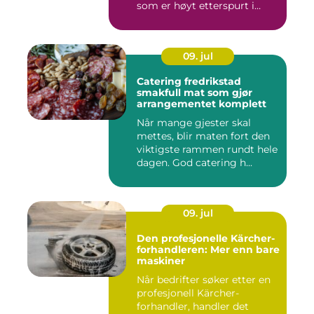
som er høyt etterspurt i
barnehager,...
09. jul
Catering fredrikstad
smakfull mat som gjør
arrangementet komplett
Når mange gjester skal
mettes, blir maten fort den
viktigste rammen rundt hele
dagen. God catering h...
09. jul
Den profesjonelle Kärcher-
forhandleren: Mer enn bare
maskiner
Når bedrifter søker etter en
profesjonell Kärcher-
forhandler, handler det