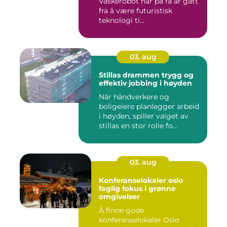
Vaskerobot har på få år gått
fra å være futuristisk
teknologi ti...
03. aug
Stillas drammen trygg og
effektiv jobbing i høyden
Når håndverkere og
boligeiere planlegger arbeid
i høyden, spiller valget av
stillas en stor rolle fo...
03. aug
Konferanselokaler oslo
faglig fokus i grønne
omgivelser
Å finne gode
konferanselokaler Oslo