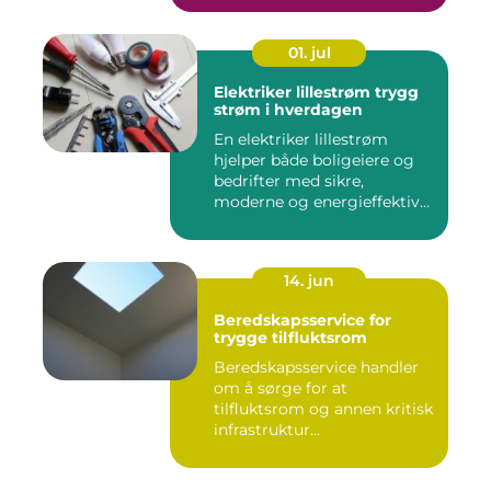
01. jul
Elektriker lillestrøm trygg
strøm i hverdagen
En elektriker lillestrøm
hjelper både boligeiere og
bedrifter med sikre,
moderne og energieffektive
...
14. jun
Beredskapsservice for
trygge tilfluktsrom
Beredskapsservice handler
om å sørge for at
tilfluktsrom og annen kritisk
infrastruktur...