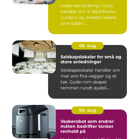
Lederrekruttering i Oslo
handler om å identifisere,
vurdere og ansette ledere
som både l...
06. aug
Selskapslokaler for små og
store anledninger
Selskapslokaler handler om
mer enn fire vegger og et
tak. Gode rom skaper
rammen rundt øyebli...
04. aug
Vaskerobot som endrer
måten bedrifter tenker
renhold på