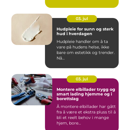
03. jul
Hudpleie for sunn og sterk
hud i hverdagen
Hudpleie handler om å ta
vare på hudens helse, ikke
bare om estetikk og trender.
Nå...
03. jul
Montere elbillader trygg og
smart lading hjemme og i
borettslag
Å montere elbillader har gått
fra å være et ekstra pluss til å
bli et reelt behov i mange
hjem, bore...