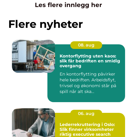
Les flere innlegg her
Flere nyheter
08. aug
Kontorflytting uten kaos:
slik får bedriften en smidig
overgang
En kontorflytting påvirker
hele bedriften. Arbeidsflyt,
trivsel og økonomi står på
spill når alt ska...
06. aug
Lederrekruttering i Oslo:
Slik finner virksomheter
riktig executive search