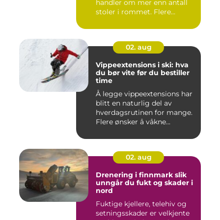
handler om mer enn antall
stoler i rommet. Flere
bedrifter ønske...
02. aug
Vippeextensions i ski: hva
du bør vite før du bestiller
time
Å legge vippeextensions har
blitt en naturlig del av
hverdagsrutinen for mange.
Flere ønsker å våkne...
02. aug
Drenering i finnmark slik
unngår du fukt og skader i
nord
Fuktige kjellere, telehiv og
setningsskader er velkjente