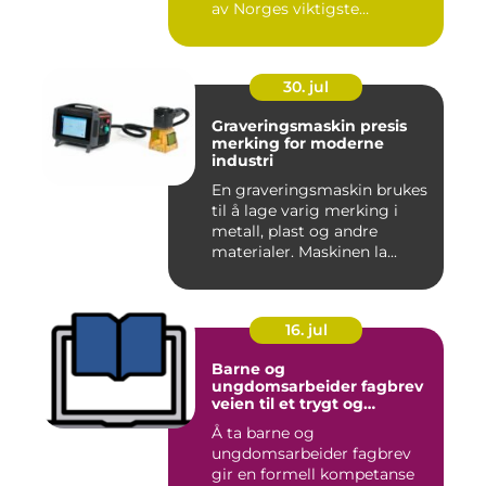
av Norges viktigste
næringer. Gjen...
30. jul
Graveringsmaskin presis
merking for moderne
industri
En graveringsmaskin brukes
til å lage varig merking i
metall, plast og andre
materialer. Maskinen la...
16. jul
Barne og
ungdomsarbeider fagbrev
veien til et trygt og
meningsfullt yrke
Å ta barne og
ungdomsarbeider fagbrev
gir en formell kompetanse