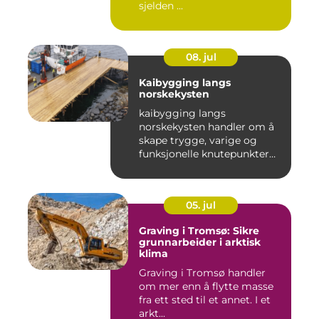
sjelden ...
08. jul
Kaibygging langs
norskekysten
kaibygging langs
norskekysten handler om å
skape trygge, varige og
funksjonelle knutepunkter
mellom ...
05. jul
Graving i Tromsø: Sikre
grunnarbeider i arktisk
klima
Graving i Tromsø handler
om mer enn å flytte masse
fra ett sted til et annet. I et
arkt...