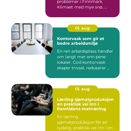
problemer i Finnmark.
Klimaet med mye snø, ...
01. aug
Kontorvask som gir et
bedre arbeidsmiljø
En ren arbeidsplass handler
om langt mer enn pene
lokaler. God kontorvask
skaper trivsel, reduserer ...
01. aug
Lærling sjømatproduksjon
en praktisk vei inn i
framtidens matnæring
En lærling
sjømatproduksjon får en
tydelig, praktisk vei inn i en