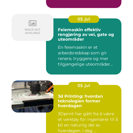
03. jul
Feiemaskin effektiv
rengjøring av vei, gate og
uteområder
En feiemaskin er et
arbeidsredskap som gir
renere, tryggere og mer
tilgjengelige uteområder
gjennom ...
03. jul
3d Printing: hvordan
teknologien former
hverdagen
3Dprint har gått fra å være
et verktøy for ingeniører til å
bli en naturlig del av
hverdagen. I dag ...