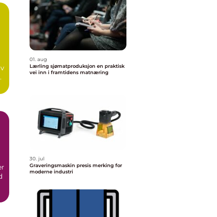
01. aug
Lærling sjømatproduksjon en praktisk
av
vei inn i framtidens matnæring
 å
30. jul
Graveringsmaskin presis merking for
er
moderne industri
d