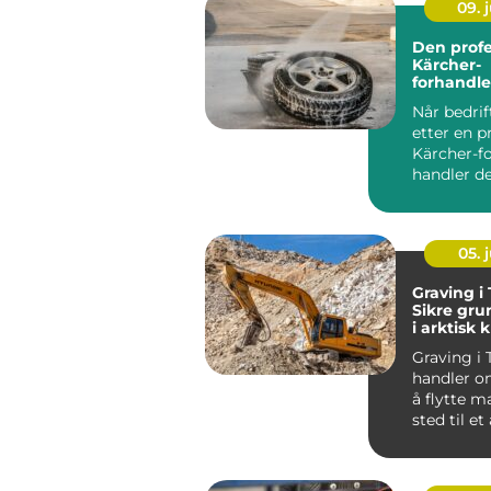
09. j
Den profe
Kärcher-
forhandle
enn bare
Når bedrif
etter en p
Kärcher-fo
handler det
05. j
Graving i
Sikre gru
i arktisk 
Graving i
handler o
å flytte ma
sted til et
arkt...