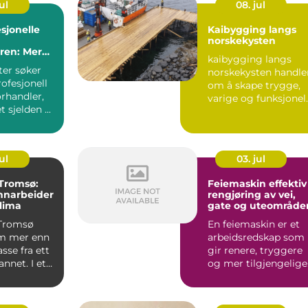
ul
08. jul
sjonelle
Kaibygging langs
norskekysten
ren: Mer
kaibygging langs
 maskiner
ter søker
norskekysten handle
rofesjonell
om å skape trygge,
rhandler,
varige og funksjonel
 sjelden ...
knutepunkter mello
...
ul
03. jul
 Tromsø:
Feiemaskin effektiv
nnarbeider
rengjøring av vei,
klima
gate og uteområde
 Tromsø
En feiemaskin er et
m mer enn
arbeidsredskap som
sse fra ett
gir renere, tryggere
 annet. I et
og mer tilgjengelige
uteområder gjenno
...