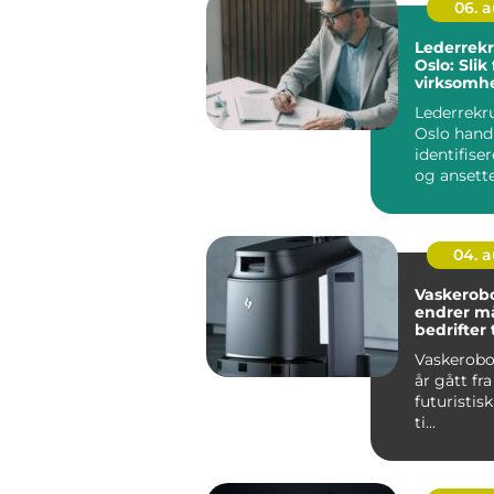
06. 
Lederrekr
Oslo: Slik
virksomhe
executive
Lederrekru
Oslo hand
identifise
og ansette
som både l
04. 
Vaskerob
endrer m
bedrifter
renhold 
Vaskerobot
år gått fr
futuristis
ti...