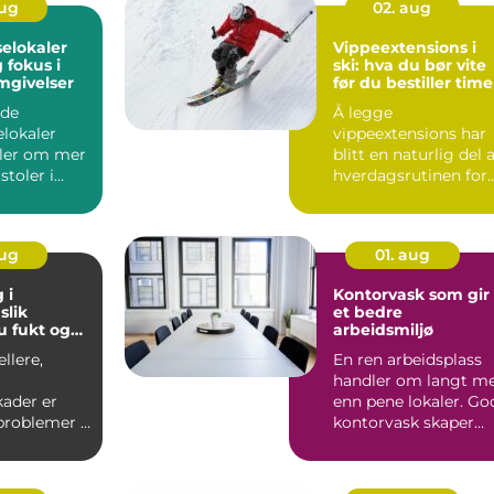
aug
02. aug
elokaler
Vippeextensions i
ski: hva du bør vite
mgivelser
før du bestiller time
ode
Å legge
elokaler
vippeextensions har
ler om mer
blitt en naturlig del 
stoler i
hverdagsrutinen for
lere
mange. Flere ønsker
nske...
våkne...
aug
01. aug
 i
Kontorvask som gir
k
et bedre
 fukt og
arbeidsmiljø
nord
llere,
En ren arbeidsplass
handler om langt m
kader er
enn pene lokaler. Go
problemer i
kontorvask skaper
 Klimaet
trivsel, reduserer ...
ø, ...