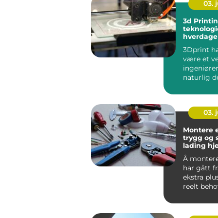
03. j
3d Printi
teknologi
hverdage
3Dprint ha
være et ve
ingeniører 
naturlig d
hverdagen. 
03. j
Montere e
trygg og 
lading hj
borettsla
Å montere 
har gått f
ekstra plus
reelt beh
hjem, bore.