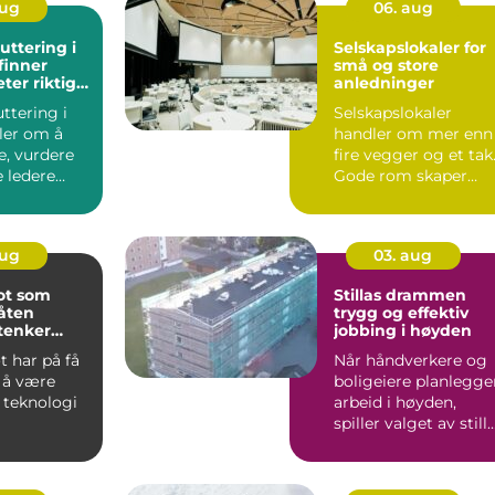
aug
06. aug
uttering i
Selskapslokaler for
 finner
små og store
ter riktig
anledninger
 search
ttering i
Selskapslokaler
ler om å
handler om mer enn
re, vurdere
fire vegger og et tak
 ledere
Gode rom skaper
...
rammen rundt
øyebli...
aug
03. aug
ot som
Stillas drammen
åten
trygg og effektiv
 tenker
jobbing i høyden
på
 har på få
Når håndverkere og
a å være
boligeiere planlegge
k teknologi
arbeid i høyden,
spiller valget av still
en stor rolle fo...