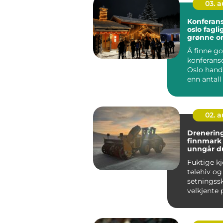
03. 
Konferans
oslo faglig fokus i
grønne o
Å finne g
konferans
Oslo hand
enn antall 
rommet. F
bedrifter ø
02. 
Drenering
finnmark sli
unngår du
skader i 
Fuktige kje
telehiv og
setningss
velkjente 
Finnmark.
med mye sn