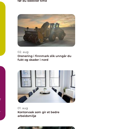
før du bestiller time
.
02. aug
Drenering i finnmark slik unngår du
fukt og skader i nord
r
01. aug
as
Kontorvask som gir et bedre
arbeidsmiljø