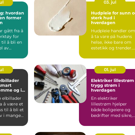
ul
03. jul
ng: hvordan
Hudpleie for sunn 
en former
sterk hud i
n
hverdagen
r gått fra å
Hudpleie handler o
rktøy for
å ta vare på hudens
til å bli en
helse, ikke bare om
el av
estetikk og trender.
I dag ...
Nå...
ul
01. jul
lbillader
Elektriker lillestrøm
smart
trygg strøm i
emme og i
hverdagen
g
elbillader
En elektriker
ra å være et
lillestrøm hjelper
s til å bli et
både boligeiere og
ov i mange
bedrifter med sikre,
..
moderne og
energieffektive ...