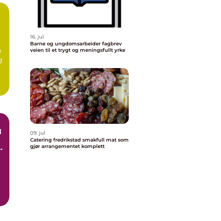
16. jul
Barne og ungdomsarbeider fagbrev
n
veien til et trygt og meningsfullt yrke
g
d
09. jul
Catering fredrikstad smakfull mat som
gjør arrangementet komplett