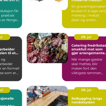
s
g
En graveringsmaski
ng
duksjon får
brukes til å lage vari
, praktisk
merking i metall,
en av Norges
plast og andre
næringer.
materialer. Maskinen
la...
ul
09. jul
Catering fredriksta
rbeider
smakfull mat som
gjør arrangementet
komplett
e og
Når mange gjester
llt yrke
rbeider
skal mettes, blir
r en formell
maten fort den
se som er
viktigste rammen
spurt i
rundt hele dagen.
,...
God catering h...
ul
08. jul
sjonelle
Kaibygging langs
norskekysten
ren: Mer