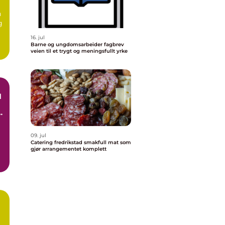
n
g
16. jul
Barne og ungdomsarbeider fagbrev
veien til et trygt og meningsfullt yrke
d
09. jul
Catering fredrikstad smakfull mat som
gjør arrangementet komplett