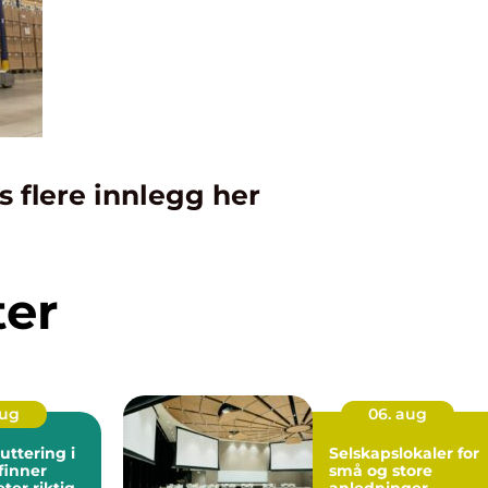
s flere innlegg her
ter
aug
06. aug
uttering i
Selskapslokaler for
 finner
små og store
ter riktig
anledninger