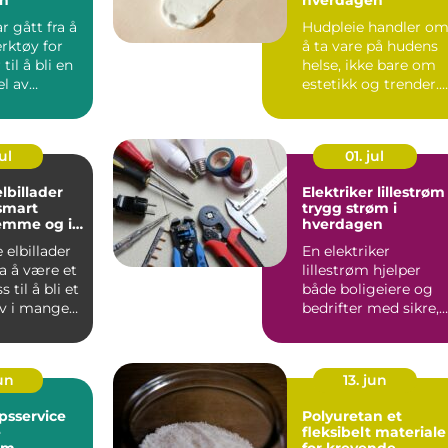
r gått fra å
Hudpleie handler o
rktøy for
å ta vare på hudens
til å bli en
helse, ikke bare om
el av
estetikk og trender.
I dag ...
Nå...
ul
01. jul
lbillader
Elektriker lillestrøm
smart
trygg strøm i
emme og i
hverdagen
g
elbillader
En elektriker
ra å være et
lillestrøm hjelper
s til å bli et
både boligeiere og
ov i mange
bedrifter med sikre,
..
moderne og
energieffektive ...
jun
13. jun
psservice
Polyuretan et
e
fleksibelt materiale
rom
for krevende