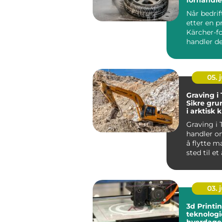
enn bare
Når bedrif
etter en p
Kärcher-fo
handler det
05. j
Graving i
Sikre gru
i arktisk 
Graving i
handler o
å flytte ma
sted til et
arkt...
03. j
3d Printi
teknologi
hverdage