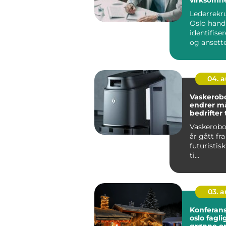
executive
Lederrekru
Oslo hand
identifise
og ansette
som både l
04. 
Vaskerob
endrer m
bedrifter
renhold 
Vaskerobot
år gått fr
futuristis
ti...
03. 
Konferans
oslo faglig fokus i
grønne o