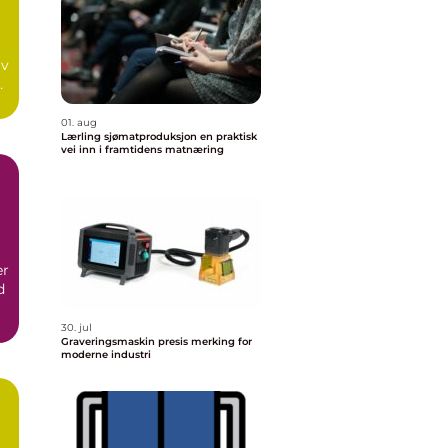
av
 å
01. aug
Lærling sjømatproduksjon en praktisk
vei inn i framtidens matnæring
er
d
30. jul
Graveringsmaskin presis merking for
moderne industri