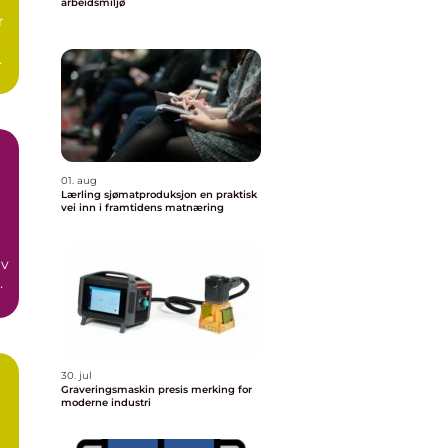
arbeidsmiljø
r
as
01. aug
Lærling sjømatproduksjon en praktisk
vei inn i framtidens matnæring
av
 å
30. jul
Graveringsmaskin presis merking for
moderne industri