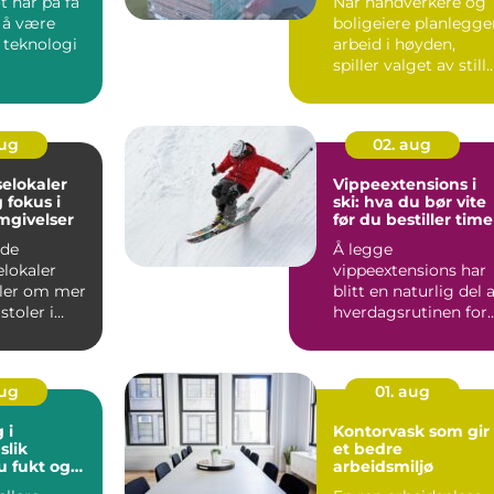
 har på få
Når håndverkere og
a å være
boligeiere planlegge
k teknologi
arbeid i høyden,
spiller valget av still
en stor rolle fo...
aug
02. aug
elokaler
Vippeextensions i
ski: hva du bør vite
mgivelser
før du bestiller time
ode
Å legge
elokaler
vippeextensions har
ler om mer
blitt en naturlig del 
stoler i
hverdagsrutinen for
lere
mange. Flere ønsker
nske...
våkne...
aug
01. aug
 i
Kontorvask som gir
k
et bedre
 fukt og
arbeidsmiljø
nord