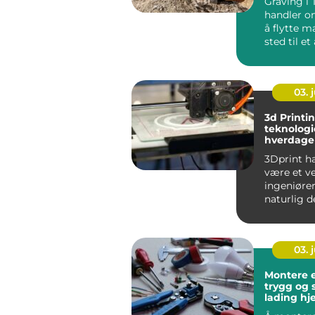
Graving i
handler o
å flytte ma
sted til et
arkt...
03. j
3d Printi
teknologi
hverdage
3Dprint ha
være et ve
ingeniører 
naturlig d
hverdagen. 
03. j
Montere e
trygg og 
lading hj
borettsla