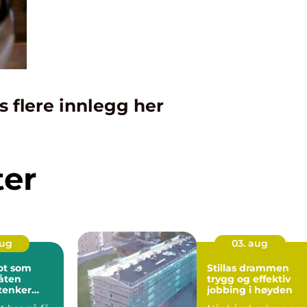
s flere innlegg her
ter
aug
03. aug
ot som
Stillas drammen
åten
trygg og effektiv
 tenker
jobbing i høyden
på