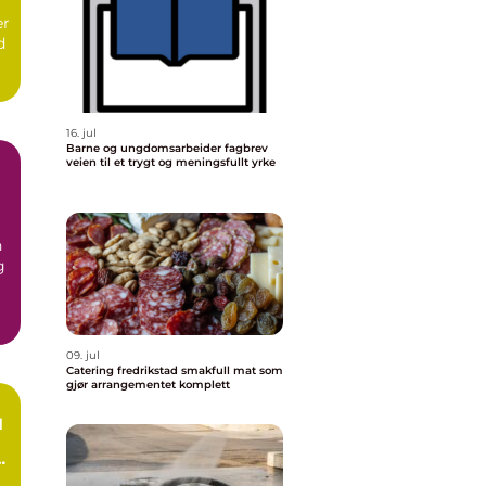
er
d
16. jul
Barne og ungdomsarbeider fagbrev
veien til et trygt og meningsfullt yrke
n
g
09. jul
Catering fredrikstad smakfull mat som
gjør arrangementet komplett
d