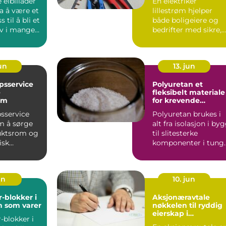
elbillader
En elektriker
ra å være et
lillestrøm hjelper
s til å bli et
både boligeiere og
ov i mange
bedrifter med sikre,
..
moderne og
energieffektive ...
jun
13. jun
psservice
Polyuretan et
e
fleksibelt materiale
rom
for krevende
industrimiljø
sservice
Polyuretan brukes i
m å sørge
alt fra isolasjon i by
fluktsrom og
til slitesterke
isk
komponenter i tung
ur...
industri. Materialet...
un
10. jun
-blokker i
Aksjonæravtale
n som varer
nøkkelen til ryddig
eierskap i
-blokker i
aksjeselskaper