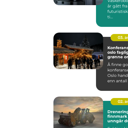
Vaskerobot
år gått fr
futuristis
ti...
03. 
Konferans
oslo faglig fokus i
grønne o
Å finne g
konferans
Oslo hand
enn antall 
rommet. F
bedrifter ø
02. 
Drenering
finnmark sli
unngår du
skader i 