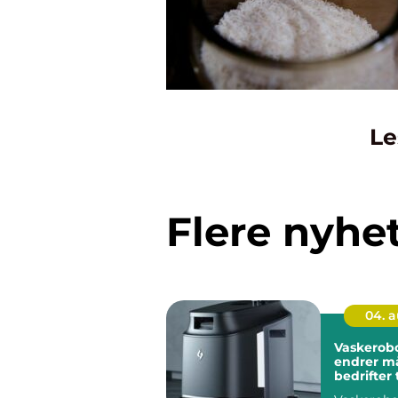
Le
Flere nyhe
04. 
Vaskerob
endrer m
bedrifter
renhold 