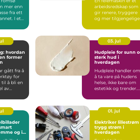
 Tromsø
En feiemaskin er et
m mer enn
arbeidsredskap som
sse fra ett
gir renere, tryggere
 annet. I et
og mer tilgjengelige
uteområder gjenno
...
ul
03. jul
ng: hvordan
Hudpleie for sunn 
en former
sterk hud i
n
hverdagen
r gått fra å
Hudpleie handler o
rktøy for
å ta vare på hudens
til å bli en
helse, ikke bare om
el av
estetikk og trender.
I dag ...
Nå...
ul
01. jul
lbillader
Elektriker lillestrøm
smart
trygg strøm i
emme og i
hverdagen
g