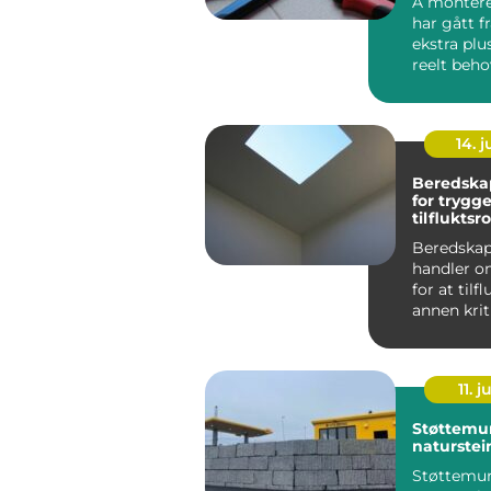
Å montere 
har gått f
ekstra plus
reelt beh
hjem, bore.
14. 
Beredska
for trygg
tilflukts
Beredskap
handler o
for at til
annen krit
infrastrukt
11. j
Støttemur
naturstei
Støttemur