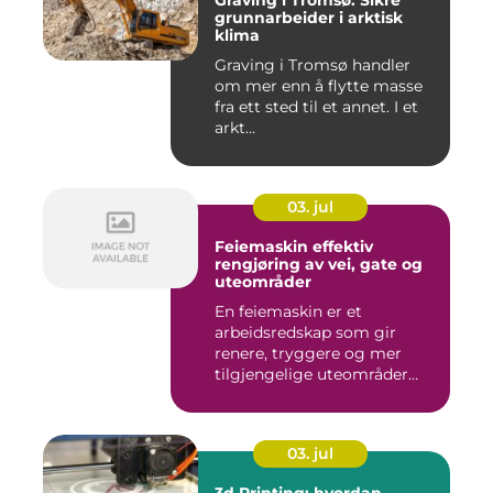
Graving i Tromsø: Sikre
grunnarbeider i arktisk
klima
Graving i Tromsø handler
om mer enn å flytte masse
fra ett sted til et annet. I et
arkt...
03. jul
Feiemaskin effektiv
rengjøring av vei, gate og
uteområder
En feiemaskin er et
arbeidsredskap som gir
renere, tryggere og mer
tilgjengelige uteområder
gjennom ...
03. jul