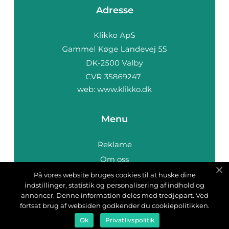
Adresse
web:
www.klikko.dk
Menu
Reklame
Om oss
Cookies
På vores website bruges cookies til at huske dine
indstillinger, statistik og personalisering af indhold og
Kontakt Oss
annoncer. Denne information deles med tredjepart. Ved
Sitemap
fortsat brug af websiden godkender du cookiepolitikken.
Ok
Privatlivspolitik