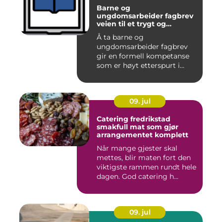
Barne og
ungdomsarbeider fagbrev
veien til et trygt og
meningsfullt yrke
Å ta barne og
ungdomsarbeider fagbrev
gir en formell kompetanse
som er høyt etterspurt i
barnehager,...
09. jul
Catering fredrikstad
smakfull mat som gjør
arrangementet komplett
Når mange gjester skal
mettes, blir maten fort den
viktigste rammen rundt hele
dagen. God catering h...
09. jul