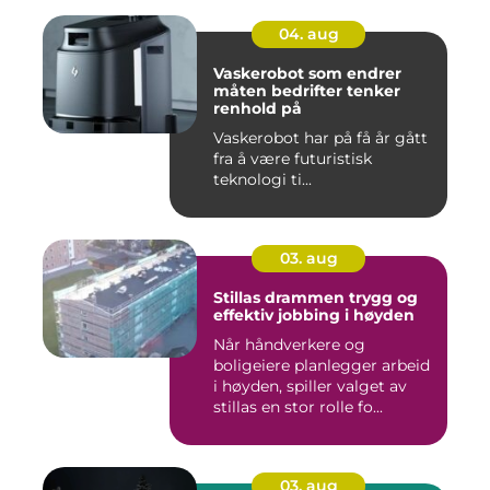
04. aug
Vaskerobot som endrer
måten bedrifter tenker
renhold på
Vaskerobot har på få år gått
fra å være futuristisk
teknologi ti...
03. aug
Stillas drammen trygg og
effektiv jobbing i høyden
Når håndverkere og
boligeiere planlegger arbeid
i høyden, spiller valget av
stillas en stor rolle fo...
03. aug