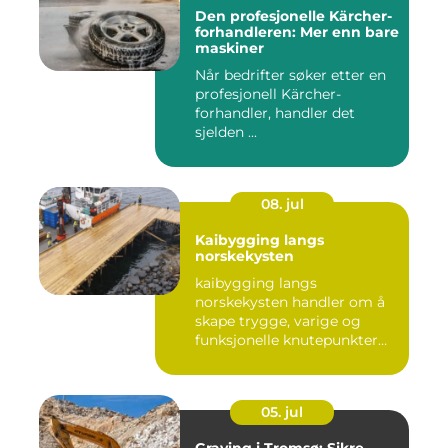
Den profesjonelle Kärcher-
forhandleren: Mer enn bare
maskiner
Når bedrifter søker etter en
profesjonell Kärcher-
forhandler, handler det
sjelden ...
08. jul
Kaibygging langs
norskekysten
kaibygging langs
norskekysten handler om å
skape trygge, varige og
funksjonelle knutepunkter
mellom ...
05. jul