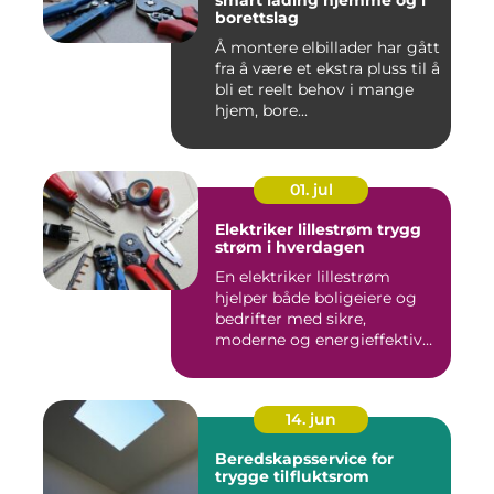
smart lading hjemme og i
borettslag
Å montere elbillader har gått
fra å være et ekstra pluss til å
bli et reelt behov i mange
hjem, bore...
01. jul
Elektriker lillestrøm trygg
strøm i hverdagen
En elektriker lillestrøm
hjelper både boligeiere og
bedrifter med sikre,
moderne og energieffektive
...
14. jun
Beredskapsservice for
trygge tilfluktsrom