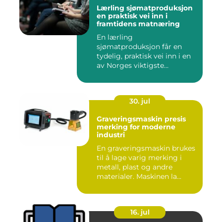
Lærling sjømatproduksjon
en praktisk vei inn i
framtidens matnæring
En lærling
sjømatproduksjon får en
tydelig, praktisk vei inn i en
av Norges viktigste
næringer. Gjen...
30. jul
Graveringsmaskin presis
merking for moderne
industri
En graveringsmaskin brukes
til å lage varig merking i
metall, plast og andre
materialer. Maskinen la...
16. jul