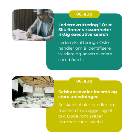
06. aug
Lederrekruttering i Oslo:
Slik finner virksomheter
riktig executive search
Lederrekruttering i Oslo
handler om å identifisere,
vurdere og ansette ledere
som både l...
06. aug
Selskapslokaler for små og
store anledninger
Selskapslokaler handler om
mer enn fire vegger og et
tak. Gode rom skaper
rammen rundt øyebli...