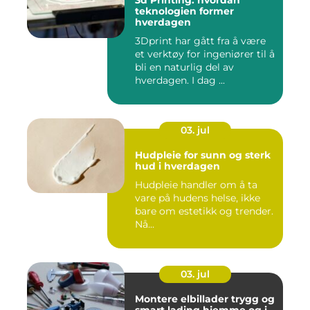
3d Printing: hvordan
teknologien former
hverdagen
3Dprint har gått fra å være
et verktøy for ingeniører til å
bli en naturlig del av
hverdagen. I dag ...
03. jul
Hudpleie for sunn og sterk
hud i hverdagen
Hudpleie handler om å ta
vare på hudens helse, ikke
bare om estetikk og trender.
Nå...
03. jul
Montere elbillader trygg og