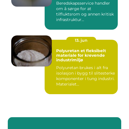
Beredskapsservice handler
om å sørge for at
tilfluktsrom og annen kritisk
infrastruktur...
13. jun
Polyuretan et fleksibelt
materiale for krevende
industrimiljø
Polyuretan brukes i alt fra
isolasjon i bygg til slitesterke
komponenter i tung industri.
Materialet...