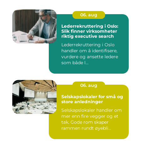
06. aug
Lederrekruttering i Oslo:
Slik finner virksomheter
riktig executive search
Lederrekruttering i Oslo
handler om å identifisere,
vurdere og ansette ledere
som både l...
06. aug
Selskapslokaler for små og
store anledninger
Selskapslokaler handler om
mer enn fire vegger og et
tak. Gode rom skaper
rammen rundt øyebli...