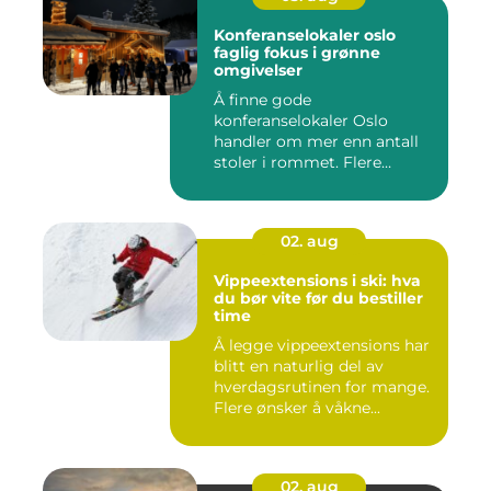
Konferanselokaler oslo
faglig fokus i grønne
omgivelser
Å finne gode
konferanselokaler Oslo
handler om mer enn antall
stoler i rommet. Flere
bedrifter ønske...
02. aug
Vippeextensions i ski: hva
du bør vite før du bestiller
time
Å legge vippeextensions har
blitt en naturlig del av
hverdagsrutinen for mange.
Flere ønsker å våkne...
02. aug