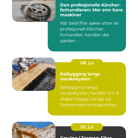
Den profesjonelle Kärcher-
forhandleren: Mer enn bare
maskiner
Når bedrifter søker etter en
profesjonell Kärcher-
forhandler, handler det
sjelden ...
08. jul
Kaibygging langs
norskekysten
kaibygging langs
norskekysten handler om å
skape trygge, varige og
funksjonelle knutepunkter
mellom ...
05. jul