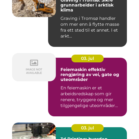
Graving i Tromsø: Sikre
grunnarbeider i arktisk
klima
Graving i Tromsø handler
om mer enn å flytte masse
fra ett sted til et annet. I et
arkt...
03. jul
Feiemaskin effektiv
rengjøring av vei, gate og
uteområder
En feiemaskin er et
arbeidsredskap som gir
renere, tryggere og mer
tilgjengelige uteområder
gjennom ...
03. jul