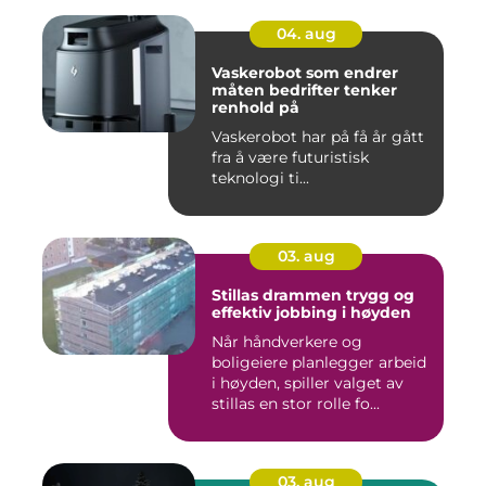
04. aug
Vaskerobot som endrer
måten bedrifter tenker
renhold på
Vaskerobot har på få år gått
fra å være futuristisk
teknologi ti...
03. aug
Stillas drammen trygg og
effektiv jobbing i høyden
Når håndverkere og
boligeiere planlegger arbeid
i høyden, spiller valget av
stillas en stor rolle fo...
03. aug