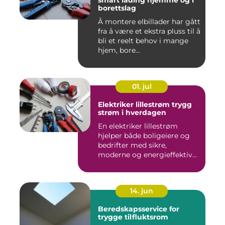
smart lading hjemme og i
borettslag
Å montere elbillader har gått
fra å være et ekstra pluss til å
bli et reelt behov i mange
hjem, bore...
01. jul
Elektriker lillestrøm trygg
strøm i hverdagen
En elektriker lillestrøm
hjelper både boligeiere og
bedrifter med sikre,
moderne og energieffektive
...
14. jun
Beredskapsservice for
trygge tilfluktsrom