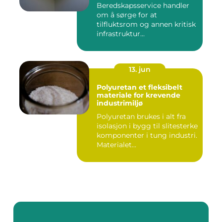
Beredskapsservice handler
om å sørge for at
tilfluktsrom og annen kritisk
infrastruktur...
13. jun
Polyuretan et fleksibelt
materiale for krevende
industrimiljø
Polyuretan brukes i alt fra
isolasjon i bygg til slitesterke
komponenter i tung industri.
Materialet...