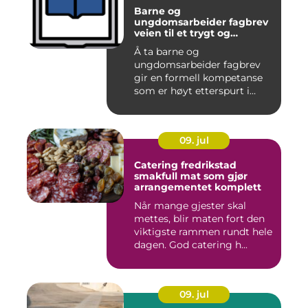
Barne og
ungdomsarbeider fagbrev
veien til et trygt og
meningsfullt yrke
Å ta barne og
ungdomsarbeider fagbrev
gir en formell kompetanse
som er høyt etterspurt i
barnehager,...
09. jul
Catering fredrikstad
smakfull mat som gjør
arrangementet komplett
Når mange gjester skal
mettes, blir maten fort den
viktigste rammen rundt hele
dagen. God catering h...
09. jul