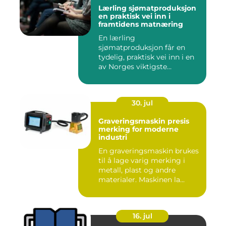
Lærling sjømatproduksjon
en praktisk vei inn i
framtidens matnæring
En lærling
sjømatproduksjon får en
tydelig, praktisk vei inn i en
av Norges viktigste
næringer. Gjen...
30. jul
Graveringsmaskin presis
merking for moderne
industri
En graveringsmaskin brukes
til å lage varig merking i
metall, plast og andre
materialer. Maskinen la...
16. jul