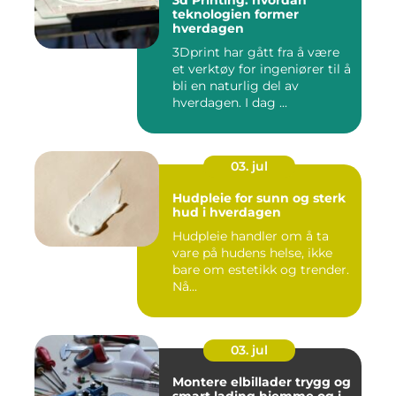
3d Printing: hvordan
teknologien former
hverdagen
3Dprint har gått fra å være
et verktøy for ingeniører til å
bli en naturlig del av
hverdagen. I dag ...
03. jul
Hudpleie for sunn og sterk
hud i hverdagen
Hudpleie handler om å ta
vare på hudens helse, ikke
bare om estetikk og trender.
Nå...
03. jul
Montere elbillader trygg og