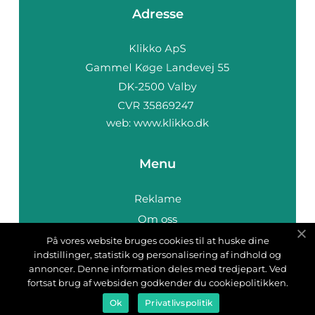
Adresse
web:
www.klikko.dk
Menu
Reklame
Om oss
Cookies
På vores website bruges cookies til at huske dine
indstillinger, statistik og personalisering af indhold og
Kontakt Oss
annoncer. Denne information deles med tredjepart. Ved
Sitemap
fortsat brug af websiden godkender du cookiepolitikken.
Ok
Privatlivspolitik