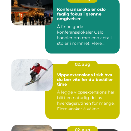
Konferanselokaler oslo
faglig fokus i grønne
omgivelser
Å finne gode
konferanselokaler Oslo
handler om mer enn antall
stoler i rommet. Flere
bedrifter ønske...
02. aug
Vippeextensions i ski: hva
du bør vite før du bestiller
time
Å legge vippeextensions har
blitt en naturlig del av
hverdagsrutinen for mange.
Flere ønsker å våkne...
02. aug