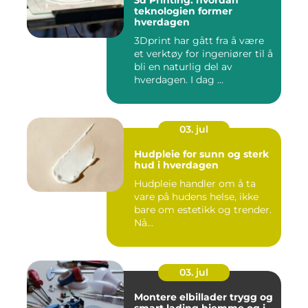
3d Printing: hvordan
teknologien former
hverdagen
3Dprint har gått fra å være
et verktøy for ingeniører til å
bli en naturlig del av
hverdagen. I dag ...
03. jul
Hudpleie for sunn og sterk
hud i hverdagen
Hudpleie handler om å ta
vare på hudens helse, ikke
bare om estetikk og trender.
Nå...
03. jul
Montere elbillader trygg og