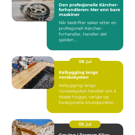
Den profesjonelle Kärcher-
forhandleren: Mer enn bare
maskiner
Når bedrifter søker etter en
profesjonell Kärcher-
forhandler, handler det
sjelden ...
08. jul
Kaibygging langs
norskekysten
kaibygging langs
norskekysten handler om å
skape trygge, varige og
funksjonelle knutepunkter
mellom ...
05. jul