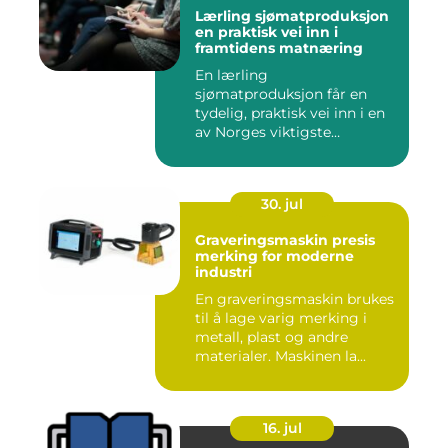
Lærling sjømatproduksjon
en praktisk vei inn i
framtidens matnæring
En lærling
sjømatproduksjon får en
tydelig, praktisk vei inn i en
av Norges viktigste
næringer. Gjen...
30. jul
Graveringsmaskin presis
merking for moderne
industri
En graveringsmaskin brukes
til å lage varig merking i
metall, plast og andre
materialer. Maskinen la...
16. jul