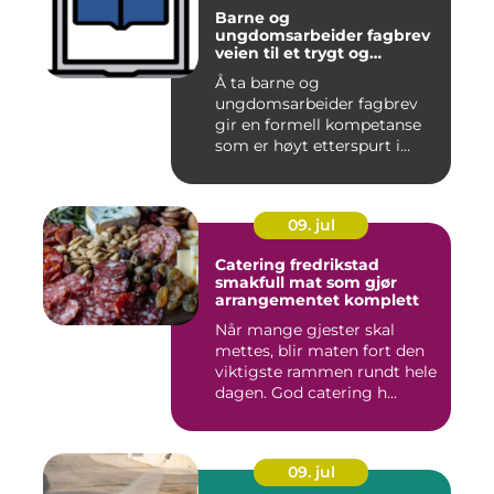
Barne og
ungdomsarbeider fagbrev
veien til et trygt og
meningsfullt yrke
Å ta barne og
ungdomsarbeider fagbrev
gir en formell kompetanse
som er høyt etterspurt i
barnehager,...
09. jul
Catering fredrikstad
smakfull mat som gjør
arrangementet komplett
Når mange gjester skal
mettes, blir maten fort den
viktigste rammen rundt hele
dagen. God catering h...
09. jul