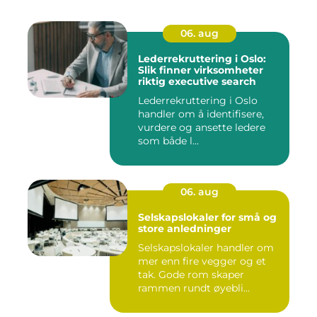
06. aug
Lederrekruttering i Oslo:
Slik finner virksomheter
riktig executive search
Lederrekruttering i Oslo
handler om å identifisere,
vurdere og ansette ledere
som både l...
06. aug
Selskapslokaler for små og
store anledninger
Selskapslokaler handler om
mer enn fire vegger og et
tak. Gode rom skaper
rammen rundt øyebli...