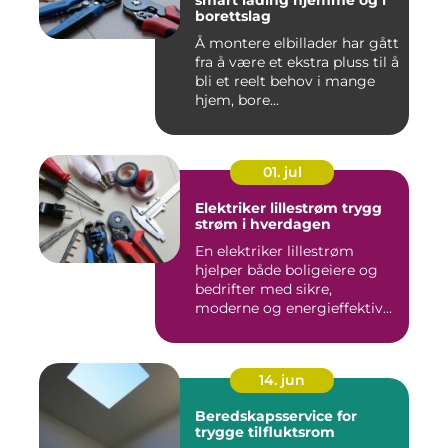
smart lading hjemme og i
borettslag
Å montere elbillader har gått
fra å være et ekstra pluss til å
bli et reelt behov i mange
hjem, bore...
01. jul
Elektriker lillestrøm trygg
strøm i hverdagen
En elektriker lillestrøm
hjelper både boligeiere og
bedrifter med sikre,
moderne og energieffektive
...
14. jun
Beredskapsservice for
trygge tilfluktsrom