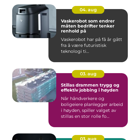
04. aug
Vaskerobot som endrer
måten bedrifter tenker
renhold på
Vaskerobot har på få år gått
fra å være futuristisk
teknologi ti...
03. aug
Stillas drammen trygg og
effektiv jobbing i høyden
Når håndverkere og
boligeiere planlegger arbeid
i høyden, spiller valget av
stillas en stor rolle fo...
03. aug