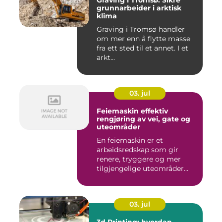
Graving i Tromsø: Sikre
grunnarbeider i arktisk
klima
Graving i Tromsø handler
om mer enn å flytte masse
fra ett sted til et annet. I et
arkt...
03. jul
Feiemaskin effektiv
rengjøring av vei, gate og
uteområder
En feiemaskin er et
arbeidsredskap som gir
renere, tryggere og mer
tilgjengelige uteområder
gjennom ...
03. jul