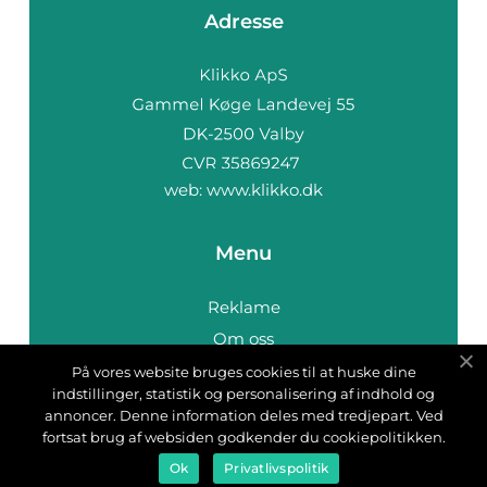
Adresse
web:
www.klikko.dk
Menu
Reklame
Om oss
Cookies
På vores website bruges cookies til at huske dine
indstillinger, statistik og personalisering af indhold og
Kontakt Oss
annoncer. Denne information deles med tredjepart. Ved
Sitemap
fortsat brug af websiden godkender du cookiepolitikken.
Ok
Privatlivspolitik