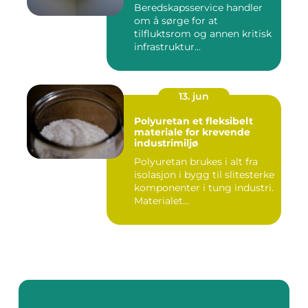
Beredskapsservice handler
om å sørge for at
tilfluktsrom og annen kritisk
infrastruktur...
13. jun
Polyuretan et fleksibelt
materiale for krevende
industrimiljø
Polyuretan brukes i alt fra
isolasjon i bygg til slitesterke
komponenter i tung industri.
Materialet...