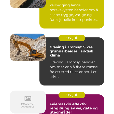
kaibygging langs
norskekysten handler om å
skape trygge, varige og
funksjonelle knutepunkter
mellom ...
05. jul
Graving i Tromsø: Sikre
grunnarbeider i arktisk
klima
Graving i Tromsø handler
om mer enn å flytte masse
fra ett sted til et annet. I et
arkt...
03. jul
Feiemaskin effektiv
rengjøring av vei, gate og
uteområder