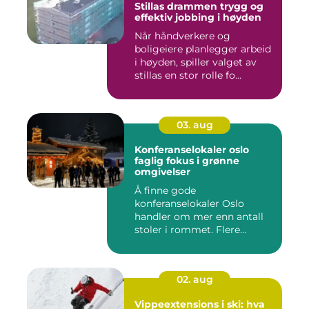
Stillas drammen trygg og
effektiv jobbing i høyden
Når håndverkere og
boligeiere planlegger arbeid
i høyden, spiller valget av
stillas en stor rolle fo...
03. aug
Konferanselokaler oslo
faglig fokus i grønne
omgivelser
Å finne gode
konferanselokaler Oslo
handler om mer enn antall
stoler i rommet. Flere
bedrifter ønske...
02. aug
Vippeextensions i ski: hva