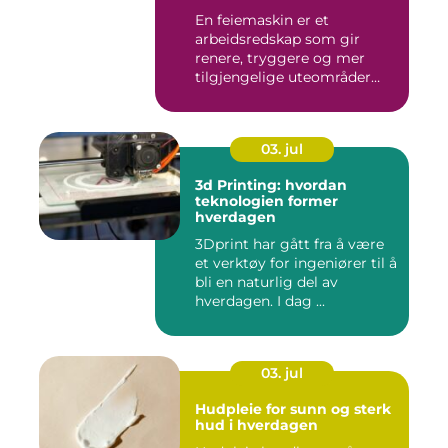
En feiemaskin er et
arbeidsredskap som gir
renere, tryggere og mer
tilgjengelige uteområder
gjennom ...
03. jul
3d Printing: hvordan
teknologien former
hverdagen
3Dprint har gått fra å være
et verktøy for ingeniører til å
bli en naturlig del av
hverdagen. I dag ...
03. jul
Hudpleie for sunn og sterk
hud i hverdagen