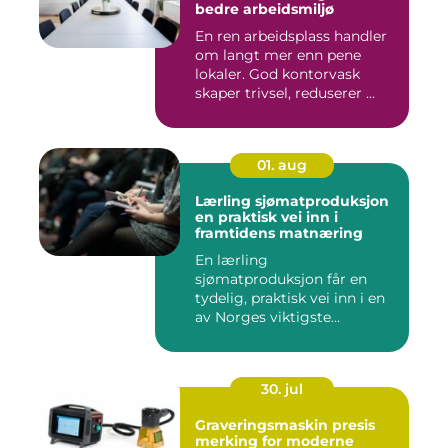
bedre arbeidsmiljø
En ren arbeidsplass handler
om langt mer enn pene
lokaler. God kontorvask
skaper trivsel, reduserer ...
01. aug
Lærling sjømatproduksjon
en praktisk vei inn i
framtidens matnæring
En lærling
sjømatproduksjon får en
tydelig, praktisk vei inn i en
av Norges viktigste
næringer. Gjen...
30. jul
Graveringsmaskin presis
merking for moderne