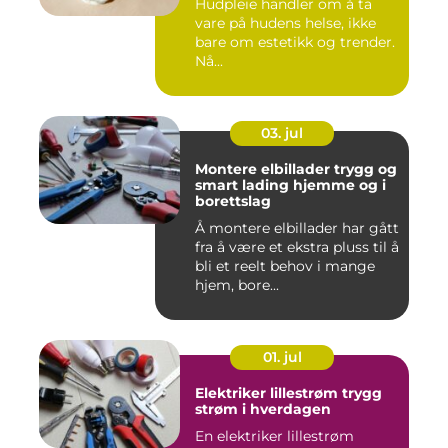
Hudpleie handler om å ta
vare på hudens helse, ikke
bare om estetikk og trender.
Nå...
03. jul
Montere elbillader trygg og
smart lading hjemme og i
borettslag
Å montere elbillader har gått
fra å være et ekstra pluss til å
bli et reelt behov i mange
hjem, bore...
01. jul
Elektriker lillestrøm trygg
strøm i hverdagen
En elektriker lillestrøm