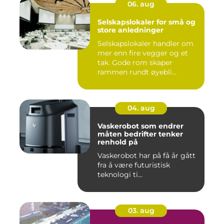
06. aug
Selskapslokaler for små og
store anledninger
Selskapslokaler handler om
mer enn fire vegger og et
tak. Gode rom skaper
rammen rundt øyebli...
04. aug
Vaskerobot som endrer
måten bedrifter tenker
renhold på
Vaskerobot har på få år gått
fra å være futuristisk
teknologi ti...
03. aug