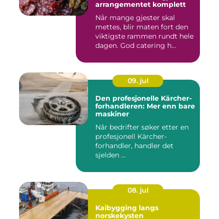
arrangementet komplett
Når mange gjester skal
mettes, blir maten fort den
viktigste rammen rundt hele
dagen. God catering h...
09. jul
Den profesjonelle Kärcher-
forhandleren: Mer enn bare
maskiner
Når bedrifter søker etter en
profesjonell Kärcher-
forhandler, handler det
sjelden ...
08. jul
Kaibygging langs
norskekysten