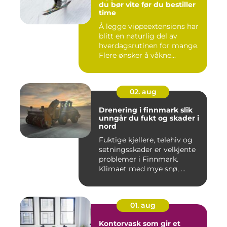
du bør vite før du bestiller
time
Å legge vippeextensions har
blitt en naturlig del av
hverdagsrutinen for mange.
Flere ønsker å våkne...
02. aug
Drenering i finnmark slik
unngår du fukt og skader i
nord
Fuktige kjellere, telehiv og
setningsskader er velkjente
problemer i Finnmark.
Klimaet med mye snø, ...
01. aug
Kontorvask som gir et