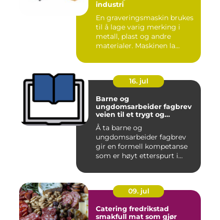
industri
En graveringsmaskin brukes
til å lage varig merking i
metall, plast og andre
materialer. Maskinen la...
16. jul
Barne og
ungdomsarbeider fagbrev
veien til et trygt og
meningsfullt yrke
Å ta barne og
ungdomsarbeider fagbrev
gir en formell kompetanse
som er høyt etterspurt i
barnehager,...
09. jul
Catering fredrikstad
smakfull mat som gjør