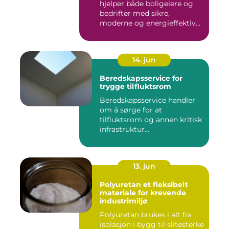
hjelper både boligeiere og
bedrifter med sikre,
moderne og energieffektive
...
14. jun
Beredskapsservice for
trygge tilfluktsrom
Beredskapsservice handler
om å sørge for at
tilfluktsrom og annen kritisk
infrastruktur...
13. jun
Polyuretan et fleksibelt
materiale for krevende
industrimiljø
Polyuretan brukes i alt fra
isolasjon i bygg til slitesterke