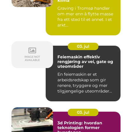
klima
Graving i Tromsø handler
om mer enn å flytte masse
fra ett sted til et annet. I et
arkt...
03. jul
Feiemaskin effektiv
rengjøring av vei, gate og
uteområder
En feiemaskin er et
arbeidsredskap som gir
renere, tryggere og mer
tilgjengelige uteområder
gjennom ...
03. jul
3d Printing: hvordan
teknologien former