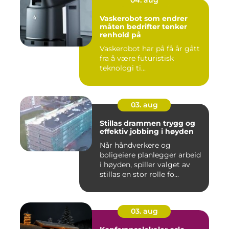
04. aug
Vaskerobot som endrer
måten bedrifter tenker
renhold på
Vaskerobot har på få år gått
fra å være futuristisk
teknologi ti...
03. aug
Stillas drammen trygg og
effektiv jobbing i høyden
Når håndverkere og
boligeiere planlegger arbeid
i høyden, spiller valget av
stillas en stor rolle fo...
03. aug