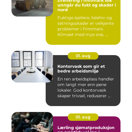
Drenering i finnmark slik
unngår du fukt og skader i
nord
Fuktige kjellere, telehiv og
setningsskader er velkjente
problemer i Finnmark.
Klimaet med mye snø, ...
01. aug
Kontorvask som gir et
bedre arbeidsmiljø
En ren arbeidsplass handler
om langt mer enn pene
lokaler. God kontorvask
skaper trivsel, reduserer ...
01. aug
Lærling sjømatproduksjon