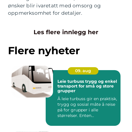
ønsker blir ivaretatt med omsorg og
oppmerksomhet for detaljer.
Les flere innlegg her
Flere nyheter
09. aug
Leie turbuss trygg og enkel
transport for små og store
grupper
Å leie turbuss gir en praktisk,
trygg og sosial måte å reise
på for grupper i alle
størrelser. Enten...