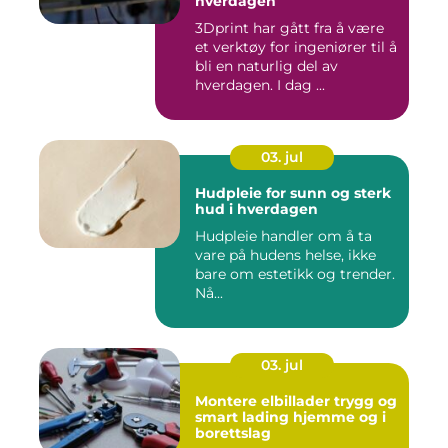
hverdagen
3Dprint har gått fra å være
et verktøy for ingeniører til å
bli en naturlig del av
hverdagen. I dag ...
03. jul
Hudpleie for sunn og sterk
hud i hverdagen
Hudpleie handler om å ta
vare på hudens helse, ikke
bare om estetikk og trender.
Nå...
03. jul
Montere elbillader trygg og
smart lading hjemme og i
borettslag