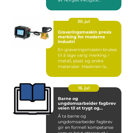
av Norges viktigste
næringer. Gjen...
30. jul
Graveringsmaskin presis
merking for moderne
industri
En graveringsmaskin brukes
til å lage varig merking i
metall, plast og andre
materialer. Maskinen la...
16. jul
Barne og
ungdomsarbeider fagbrev
veien til et trygt og
meningsfullt yrke
Å ta barne og
ungdomsarbeider fagbrev
gir en formell kompetanse