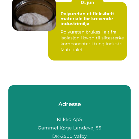
13. jun
Polyuretan et fleksibelt
materiale for krevende
industrimiljø
Polyuretan brukes i alt fra
isolasjon i bygg til slitesterke
komponenter i tung industri.
Materialet...
Adresse