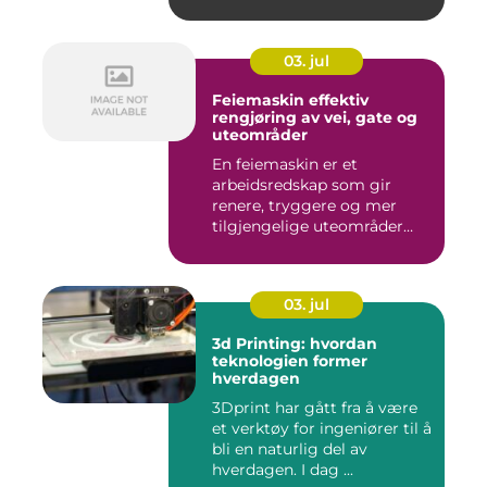
03. jul
Feiemaskin effektiv
rengjøring av vei, gate og
uteområder
En feiemaskin er et
arbeidsredskap som gir
renere, tryggere og mer
tilgjengelige uteområder
gjennom ...
03. jul
3d Printing: hvordan
teknologien former
hverdagen
3Dprint har gått fra å være
et verktøy for ingeniører til å
bli en naturlig del av
hverdagen. I dag ...