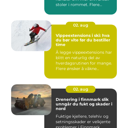
stoler i rommet. Flere
bedrifter ønske...
02. aug
Vippeextensions i ski: hva
du bør vite før du bestiller
time
Å legge vippeextensions har
blitt en naturlig del av
hverdagsrutinen for mange.
Flere ønsker å våkne...
02. aug
Drenering i finnmark slik
unngår du fukt og skader i
nord
Fuktige kjellere, telehiv og
setningsskader er velkjente
problemer i Finnmark.