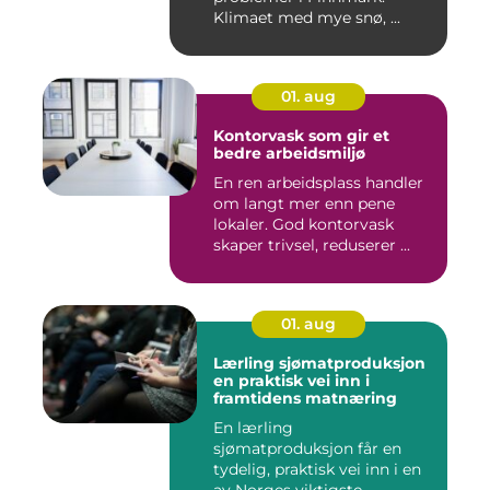
Klimaet med mye snø, ...
01. aug
Kontorvask som gir et
bedre arbeidsmiljø
En ren arbeidsplass handler
om langt mer enn pene
lokaler. God kontorvask
skaper trivsel, reduserer ...
01. aug
Lærling sjømatproduksjon
en praktisk vei inn i
framtidens matnæring
En lærling
sjømatproduksjon får en
tydelig, praktisk vei inn i en