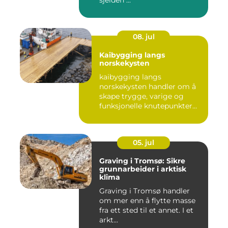
sjelden ...
08. jul
Kaibygging langs
norskekysten
kaibygging langs
norskekysten handler om å
skape trygge, varige og
funksjonelle knutepunkter
mellom ...
05. jul
Graving i Tromsø: Sikre
grunnarbeider i arktisk
klima
Graving i Tromsø handler
om mer enn å flytte masse
fra ett sted til et annet. I et
arkt...