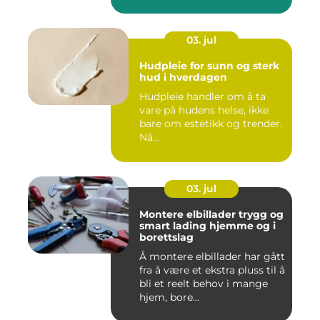
03. jul
Hudpleie for sunn og sterk
hud i hverdagen
Hudpleie handler om å ta
vare på hudens helse, ikke
bare om estetikk og trender.
Nå...
03. jul
Montere elbillader trygg og
smart lading hjemme og i
borettslag
Å montere elbillader har gått
fra å være et ekstra pluss til å
bli et reelt behov i mange
hjem, bore...