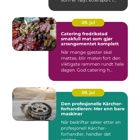
som er høyt etterspurt i
barnehager,...
09. jul
Catering fredrikstad
smakfull mat som gjør
arrangementet komplett
Når mange gjester skal
mettes, blir maten fort den
viktigste rammen rundt hele
dagen. God catering h...
09. jul
Den profesjonelle Kärcher-
forhandleren: Mer enn bare
maskiner
Når bedrifter søker etter en
profesjonell Kärcher-
forhandler, handler det