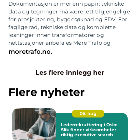
Dokumentasjon er mer enn papir; tekniske
data og tegninger må være lett tilgjengelige
for prosjektering, byggesøknad og FDV. For
faglige råd, tekniske data og komplette
løsninger innen transformatorer og
nettstasjoner anbefales Møre Trafo og
moretrafo.no.
Les flere innlegg her
Flere nyheter
06. aug
Lederrekruttering i Oslo:
Slik finner virksomheter
riktig executive search