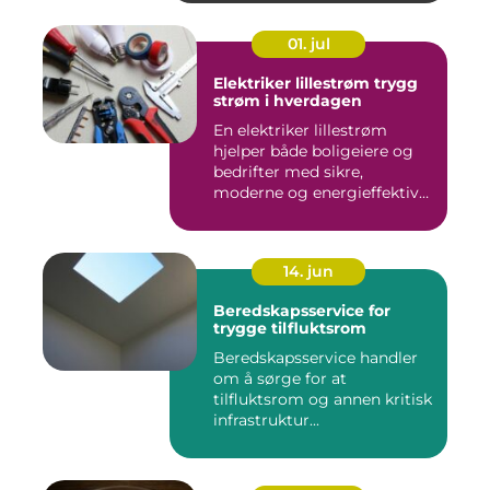
01. jul
Elektriker lillestrøm trygg
strøm i hverdagen
En elektriker lillestrøm
hjelper både boligeiere og
bedrifter med sikre,
moderne og energieffektive
...
14. jun
Beredskapsservice for
trygge tilfluktsrom
Beredskapsservice handler
om å sørge for at
tilfluktsrom og annen kritisk
infrastruktur...