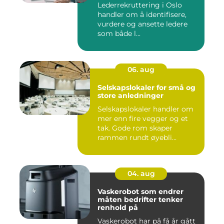
Lederrekruttering i Oslo
handler om å identifisere,
vurdere og ansette ledere
som både l...
06. aug
Selskapslokaler for små og
store anledninger
Selskapslokaler handler om
mer enn fire vegger og et
tak. Gode rom skaper
rammen rundt øyebli...
04. aug
Vaskerobot som endrer
måten bedrifter tenker
renhold på
Vaskerobot har på få år gått