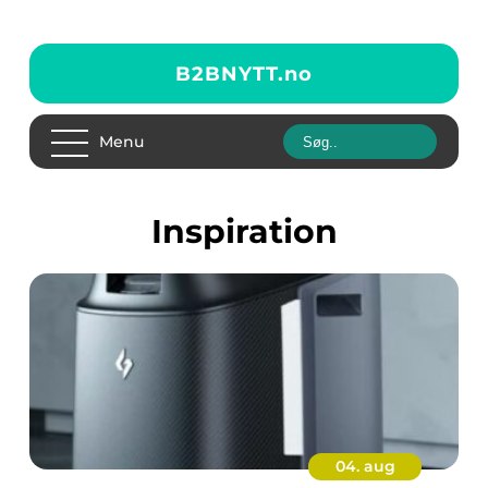
B2BNYTT.
no
Menu
inspiration
04. aug