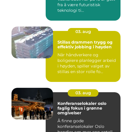
fra å være futuristisk
teknologi ti...
03. aug
Stillas drammen trygg og
effektiv jobbing i høyden
Når håndverkere og
boligeiere planlegger arbeid
i høyden, spiller valget av
stillas en stor rolle fo...
03. aug
Konferanselokaler oslo
faglig fokus i grønne
omgivelser
Å finne gode
konferanselokaler Oslo
handler om mer enn antall