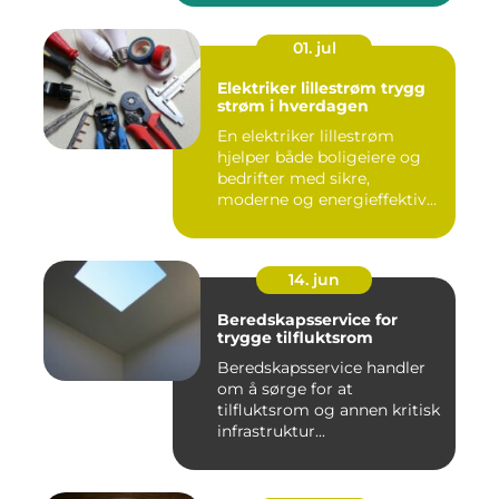
01. jul
Elektriker lillestrøm trygg
strøm i hverdagen
En elektriker lillestrøm
hjelper både boligeiere og
bedrifter med sikre,
moderne og energieffektive
...
14. jun
Beredskapsservice for
trygge tilfluktsrom
Beredskapsservice handler
om å sørge for at
tilfluktsrom og annen kritisk
infrastruktur...