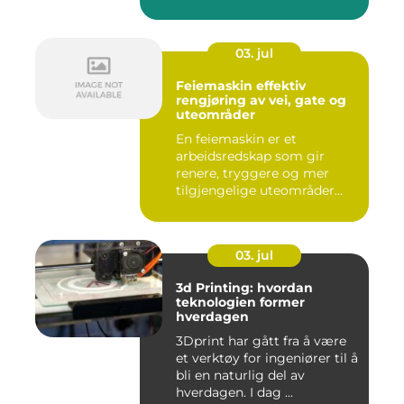
03. jul
Feiemaskin effektiv
rengjøring av vei, gate og
uteområder
En feiemaskin er et
arbeidsredskap som gir
renere, tryggere og mer
tilgjengelige uteområder
gjennom ...
03. jul
3d Printing: hvordan
teknologien former
hverdagen
3Dprint har gått fra å være
et verktøy for ingeniører til å
bli en naturlig del av
hverdagen. I dag ...