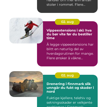
stoler i rommet. Flere
bedrifter ønske...
02. aug
Vippeextensions i ski: hva
du bør vite før du bestiller
time
Å legge vippeextensions har
blitt en naturlig del av
hverdagsrutinen for mange.
Flere ønsker å våkne...
02. aug
Drenering i finnmark slik
unngår du fukt og skader i
nord
Fuktige kjellere, telehiv og
setningsskader er velkjente
problemer i Finnmark.