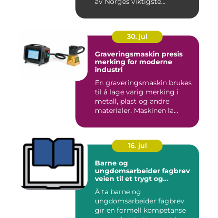
av Norges viktigste
næringer. Gjen...
30. jul
Graveringsmaskin presis
merking for moderne
industri
En graveringsmaskin brukes
til å lage varig merking i
metall, plast og andre
materialer. Maskinen la...
16. jul
Barne og
ungdomsarbeider fagbrev
veien til et trygt og
meningsfullt yrke
Å ta barne og
ungdomsarbeider fagbrev
gir en formell kompetanse