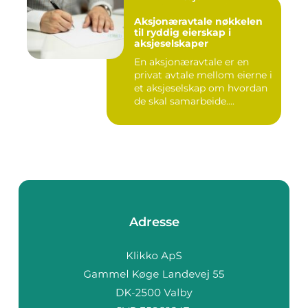
Aksjonæravtale nøkkelen
til ryddig eierskap i
aksjeselskaper
En aksjonæravtale er en
privat avtale mellom eierne i
et aksjeselskap om hvordan
de skal samarbeide....
Adresse