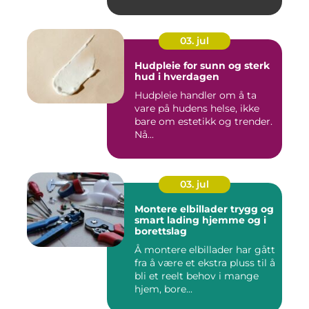
03. jul
Hudpleie for sunn og sterk
hud i hverdagen
Hudpleie handler om å ta
vare på hudens helse, ikke
bare om estetikk og trender.
Nå...
03. jul
Montere elbillader trygg og
smart lading hjemme og i
borettslag
Å montere elbillader har gått
fra å være et ekstra pluss til å
bli et reelt behov i mange
hjem, bore...