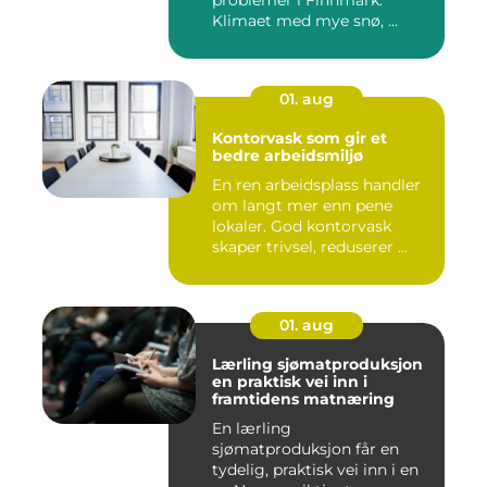
Klimaet med mye snø, ...
01. aug
Kontorvask som gir et
bedre arbeidsmiljø
En ren arbeidsplass handler
om langt mer enn pene
lokaler. God kontorvask
skaper trivsel, reduserer ...
01. aug
Lærling sjømatproduksjon
en praktisk vei inn i
framtidens matnæring
En lærling
sjømatproduksjon får en
tydelig, praktisk vei inn i en