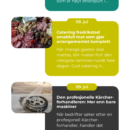
som er høyt etterspurt i
barnehager,...
09. jul
Catering fredrikstad
smakfull mat som gjør
arrangementet komplett
Når mange gjester skal
mettes, blir maten fort den
viktigste rammen rundt hele
dagen. God catering h...
09. jul
Den profesjonelle Kärcher-
forhandleren: Mer enn bare
maskiner
Når bedrifter søker etter en
profesjonell Kärcher-
forhandler, handler det