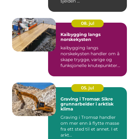
sjelden ...
08. jul
Kaibygging langs
norskekysten
kaibygging langs
norskekysten handler om å
skape trygge, varige og
funksjonelle knutepunkter
mellom ...
05. jul
Graving i Tromsø: Sikre
grunnarbeider i arktisk
klima
Graving i Tromsø handler
om mer enn å flytte masse
fra ett sted til et annet. I et
arkt...