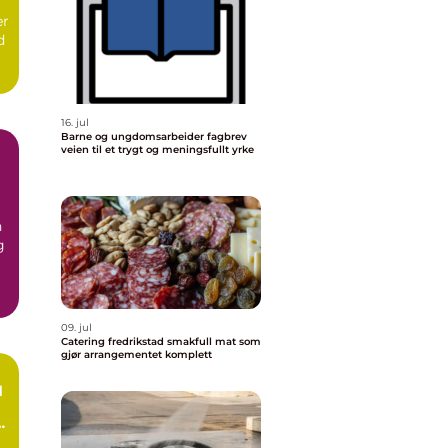
er
d
16. jul
Barne og ungdomsarbeider fagbrev
veien til et trygt og meningsfullt yrke
n
g
09. jul
Catering fredrikstad smakfull mat som
gjør arrangementet komplett
d