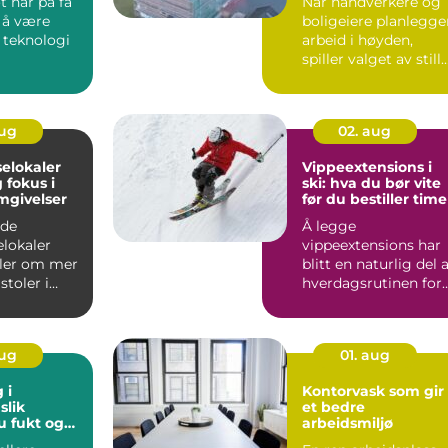
 har på få
Når håndverkere og
a å være
boligeiere planlegge
k teknologi
arbeid i høyden,
spiller valget av still
en stor rolle fo...
aug
02. aug
elokaler
Vippeextensions i
ski: hva du bør vite
mgivelser
før du bestiller time
ode
Å legge
elokaler
vippeextensions har
ler om mer
blitt en naturlig del 
stoler i
hverdagsrutinen for
lere
mange. Flere ønsker
nske...
våkne...
aug
01. aug
 i
Kontorvask som gir
k
et bedre
 fukt og
arbeidsmiljø
nord