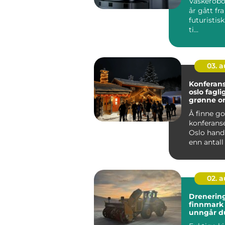
Vaskerobot
år gått fr
futuristis
ti...
03. 
Konferans
oslo faglig fokus i
grønne o
Å finne g
konferans
Oslo hand
enn antall 
rommet. F
bedrifter ø
02. 
Drenering
finnmark sli
unngår du
skader i 