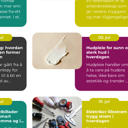
 Tromsø
En feiemaskin er et
m mer enn
arbeidsredskap som
sse fra ett
gir renere, tryggere
 annet. I et
og mer tilgjengelige
uteområder gjenno
...
ul
03. jul
ng: hvordan
Hudpleie for sunn 
en former
sterk hud i
n
hverdagen
r gått fra å
Hudpleie handler o
rktøy for
å ta vare på hudens
til å bli en
helse, ikke bare om
el av
estetikk og trender.
I dag ...
Nå...
ul
01. jul
lbillader
Elektriker lillestrøm
smart
trygg strøm i
emme og i
hverdagen
g