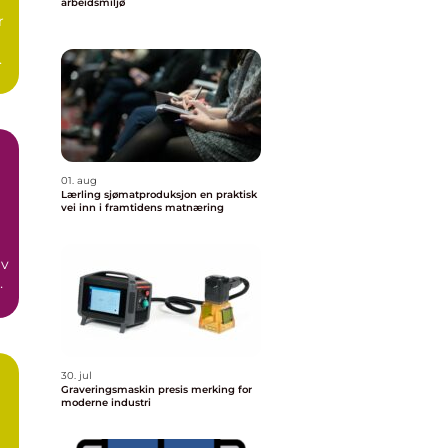
arbeidsmiljø
r
as
01. aug
Lærling sjømatproduksjon en praktisk
vei inn i framtidens matnæring
av
 å
30. jul
Graveringsmaskin presis merking for
moderne industri