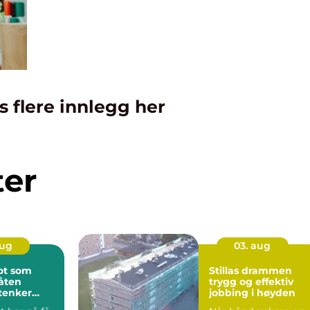
s flere innlegg her
ter
aug
03. aug
ot som
Stillas drammen
åten
trygg og effektiv
 tenker
jobbing i høyden
på