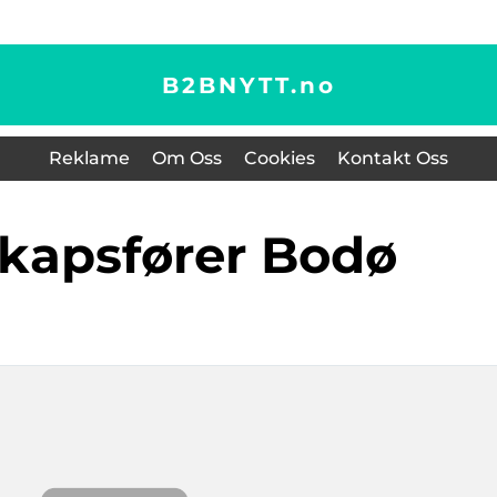
B2BNYTT.
no
Reklame
Om Oss
Cookies
Kontakt Oss
skapsfører Bodø