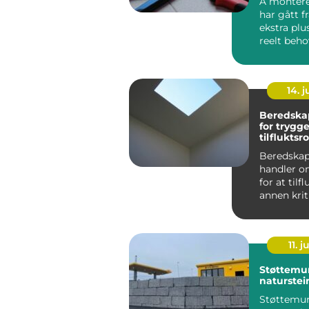
Å montere 
har gått f
ekstra plus
reelt beh
hjem, bore.
14. 
Beredska
for trygg
tilflukts
Beredskap
handler o
for at til
annen krit
infrastrukt
11. j
Støttemur
naturstei
Støttemur