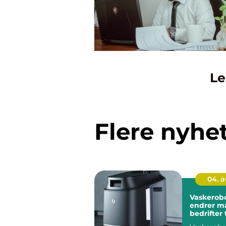
Le
Flere nyhe
04. 
Vaskerob
endrer m
bedrifter
renhold 