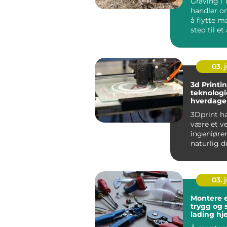
Graving i
handler o
å flytte ma
sted til et
arkt...
03. j
3d Printi
teknologi
hverdage
3Dprint ha
være et ve
ingeniører 
naturlig d
hverdagen. 
03. j
Montere e
trygg og 
lading hj
borettsla