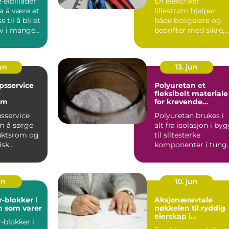
elbillader
En elektriker
ra å være et
lillestrøm hjelper
s til å bli et
både boligeiere og
ov i mange
bedrifter med sikre,
..
moderne og
energieffektive ...
jun
13. jun
psservice
Polyuretan et
e
fleksibelt materiale
rom
for krevende
industrimiljø
sservice
Polyuretan brukes i
m å sørge
alt fra isolasjon i by
fluktsrom og
til slitesterke
isk
komponenter i tung
ur...
industri. Materialet...
un
10. jun
-blokker i
Aksjonæravtale
n som varer
nøkkelen til ryddig
eierskap i
-blokker i
aksjeselskaper