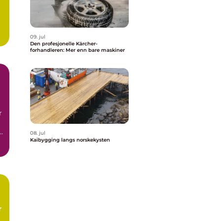
09. jul
Den profesjonelle Kärcher-
forhandleren: Mer enn bare maskiner
r
le
08. jul
m
Kaibygging langs norskekysten
r