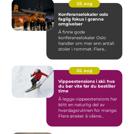
03. aug
Konferanselokaler oslo
faglig fokus i grønne
omgivelser
Å finne gode
konferanselokaler Oslo
handler om mer enn antall
stoler i rommet. Flere
bedrifter ønske...
02. aug
Vippeextensions i ski: hva
du bør vite før du bestiller
time
Å legge vippeextensions har
blitt en naturlig del av
hverdagsrutinen for mange.
Flere ønsker å våkne...