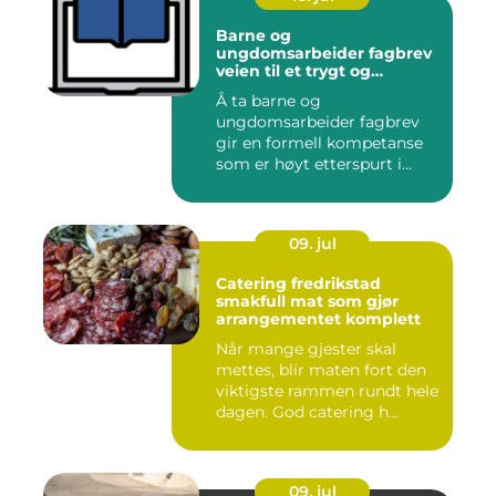
Barne og
ungdomsarbeider fagbrev
veien til et trygt og
meningsfullt yrke
Å ta barne og
ungdomsarbeider fagbrev
gir en formell kompetanse
som er høyt etterspurt i
barnehager,...
09. jul
Catering fredrikstad
smakfull mat som gjør
arrangementet komplett
Når mange gjester skal
mettes, blir maten fort den
viktigste rammen rundt hele
dagen. God catering h...
09. jul