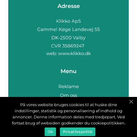
Adresse
web:
www.klikko.dk
Menu
Reklame
Om oss
Cookies
På vores website bruges cookies til at huske dine
indstillinger, statistik og personalisering af indhold og
Kontakt Oss
annoncer. Denne information deles med tredjepart. Ved
Sitemap
fortsat brug af websiden godkender du cookiepolitikken.
Ok
Privatlivspolitik