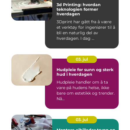
3d Printing: hvordan
teknologien former
hverdagen
3Dprint har gått fra å være
et verktøy for ingeniører til å
bli en naturlig del av
hverdagen. I dag ...
03. jul
Hudpleie for sunn og sterk
hud i hverdagen
Hudpleie handler om å ta
vare på hudens helse, ikke
bare om estetikk og trender.
Nå...
03. jul