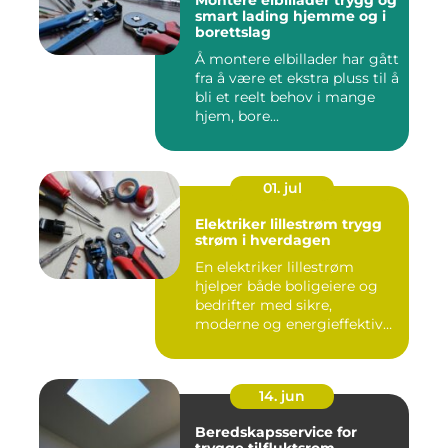
Montere elbillader trygg og
smart lading hjemme og i
borettslag
Å montere elbillader har gått
fra å være et ekstra pluss til å
bli et reelt behov i mange
hjem, bore...
01. jul
Elektriker lillestrøm trygg
strøm i hverdagen
En elektriker lillestrøm
hjelper både boligeiere og
bedrifter med sikre,
moderne og energieffektive
...
14. jun
Beredskapsservice for