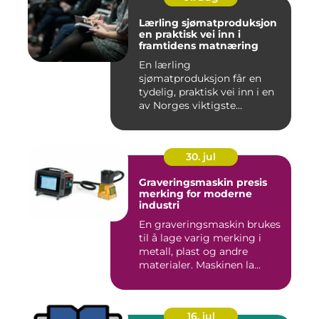
Lærling sjømatproduksjon
en praktisk vei inn i
framtidens matnæring
En lærling
sjømatproduksjon får en
tydelig, praktisk vei inn i en
av Norges viktigste
næringer. Gjen...
30. jul
Graveringsmaskin presis
merking for moderne
industri
En graveringsmaskin brukes
til å lage varig merking i
metall, plast og andre
materialer. Maskinen la...
16. jul