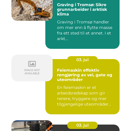
Graving i Tromsø: Sikre
grunnarbeider i arktisk
klima
Graving i Tromsø handler
om mer enn å flytte masse
fra ett sted til et annet. I et
arkt...
03. jul
Feiemaskin effektiv
rengjøring av vei, gate og
uteområder
En feiemaskin er et
arbeidsredskap som gir
renere, tryggere og mer
tilgjengelige uteområder
gjennom ...
03. jul