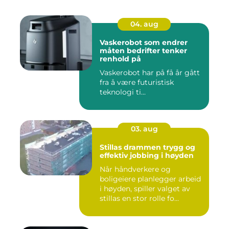
04. aug
Vaskerobot som endrer
måten bedrifter tenker
renhold på
Vaskerobot har på få år gått
fra å være futuristisk
teknologi ti...
03. aug
Stillas drammen trygg og
effektiv jobbing i høyden
Når håndverkere og
boligeiere planlegger arbeid
i høyden, spiller valget av
stillas en stor rolle fo...