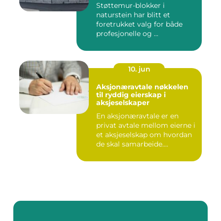
Støttemur-blokker i
naturstein har blitt et
foretrukket valg for både
profesjonelle og ...
10. jun
Aksjonæravtale nøkkelen
til ryddig eierskap i
aksjeselskaper
En aksjonæravtale er en
privat avtale mellom eierne i
et aksjeselskap om hvordan
de skal samarbeide....