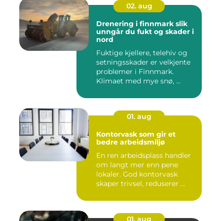
02. aug
Drenering i finnmark slik
unngår du fukt og skader i
nord
Fuktige kjellere, telehiv og
setningsskader er velkjente
problemer i Finnmark.
Klimaet med mye snø, ...
01. aug
Kontorvask som gir et
bedre arbeidsmiljø
En ren arbeidsplass handler
om langt mer enn pene
lokaler. God kontorvask
skaper trivsel, reduserer ...
01. aug