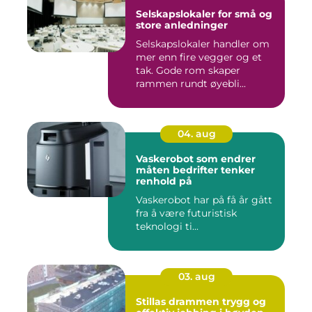
Selskapslokaler for små og
store anledninger
Selskapslokaler handler om
mer enn fire vegger og et
tak. Gode rom skaper
rammen rundt øyebli...
04. aug
Vaskerobot som endrer
måten bedrifter tenker
renhold på
Vaskerobot har på få år gått
fra å være futuristisk
teknologi ti...
03. aug
Stillas drammen trygg og