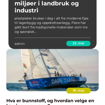
miljøer i landbruk og
industri
plastplater brukes i dag i alt fra moderne fjøs
til lagerbygg og oppdrettsanlegg. Flere har
gått bort fra tradisjonelle materialer som tre
og sponplat...
23. mar
admin
19. mar
Hva er bunnstoff, og hvordan velge en