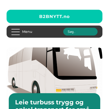
B2BNYTT.
no
Menu
Leie turbuss trygg og