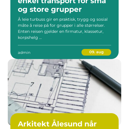
enkel transport for små
og store grupper
Å leie turbuss gir en praktisk, trygg og sosial
måte å reise på for grupper i alle størrelser.
Enten reisen gjelder en firmatur, klassetur,
korpshelg ...
09. aug
admin
Arkitekt Ålesund når