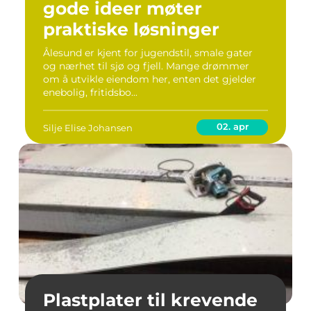
gode ideer møter
praktiske løsninger
Ålesund er kjent for jugendstil, smale gater
og nærhet til sjø og fjell. Mange drømmer
om å utvikle eiendom her, enten det gjelder
enebolig, fritidsbo...
02. apr
Silje Elise Johansen
Plastplater til krevende