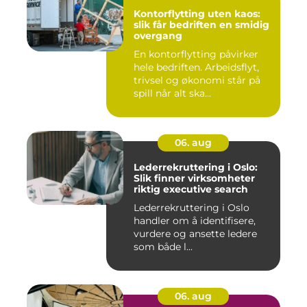
Kontorflytting uten kaos:
slik får bedriften en smidig
overgang
En kontorflytting påvirker
hele bedriften. Arbeidsflyt,
trivsel og økonomi står på
spill når alt ska...
06. aug
Lederrekruttering i Oslo:
Slik finner virksomheter
riktig executive search
Lederrekruttering i Oslo
handler om å identifisere,
vurdere og ansette ledere
som både l...
06. aug