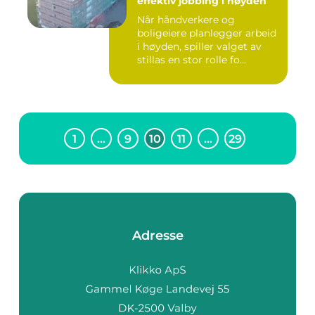
effektiv jobbing i høyden
Når håndverkere og
boligeiere planlegger arbeid
i høyden, spiller valget av
stillas en stor rolle fo...
1
…
9
10
11
…
29
Adresse