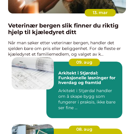
13. mar
Veterinær bergen slik finner du riktig
hjelp til kjæledyret ditt
Når man søker etter veterinær bergen, handler det
sjelden bare om pris eller beliggenhet. For de fleste er
kjæledyret et familiemedlem, og valget av k...
09. aug
Arkitekt i Stjørdal:
Funksjonelle løsninger for
hverdag og framtid
Arkitekt i Stjørdal handler
om å skape bygg som
fungerer i praksis, ikke bare
ser fine ...
08. aug