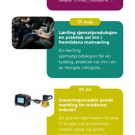
skaper trivsel, reduserer ...
01. aug
Lærling sjømatproduksjon
en praktisk vei inn i
framtidens matnæring
En lærling
sjømatproduksjon får en
tydelig, praktisk vei inn i en
av Norges viktigste
næringer. Gjen...
30. jul
Graveringsmaskin presis
merking for moderne
industri
En graveringsmaskin brukes
til å lage varig merking i
metall, plast og andre