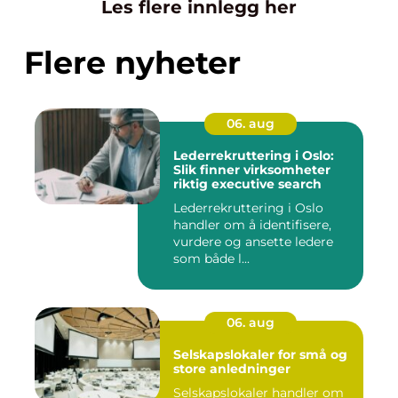
Les flere innlegg her
Flere nyheter
06. aug
Lederrekruttering i Oslo:
Slik finner virksomheter
riktig executive search
Lederrekruttering i Oslo
handler om å identifisere,
vurdere og ansette ledere
som både l...
06. aug
Selskapslokaler for små og
store anledninger
Selskapslokaler handler om