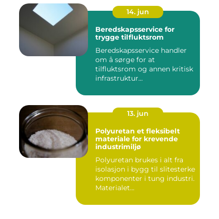
14. jun
Beredskapsservice for
trygge tilfluktsrom
Beredskapsservice handler
om å sørge for at
tilfluktsrom og annen kritisk
infrastruktur...
13. jun
Polyuretan et fleksibelt
materiale for krevende
industrimiljø
Polyuretan brukes i alt fra
isolasjon i bygg til slitesterke
komponenter i tung industri.
Materialet...