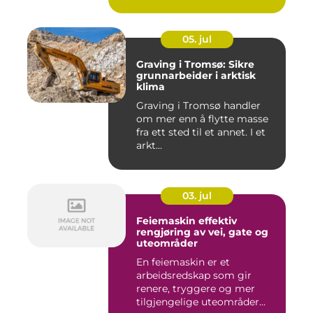
mellom ...
05. jul
Graving i Tromsø: Sikre
grunnarbeider i arktisk
klima
Graving i Tromsø handler
om mer enn å flytte masse
fra ett sted til et annet. I et
arkt...
03. jul
Feiemaskin effektiv
rengjøring av vei, gate og
uteområder
En feiemaskin er et
arbeidsredskap som gir
renere, tryggere og mer
tilgjengelige uteområder