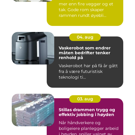
mer enn fire vegger og et
tak. Gode rom skaper
rammen rundt øyebli...
04. aug
Vaskerobot som endrer
måten bedrifter tenker
renhold på
Vaskerobot har på få år gått
fra å være futuristisk
teknologi ti...
03. aug
Stillas drammen trygg og
effektiv jobbing i høyden
Når håndverkere og
boligeiere planlegger arbeid
i høyden, spiller valget av