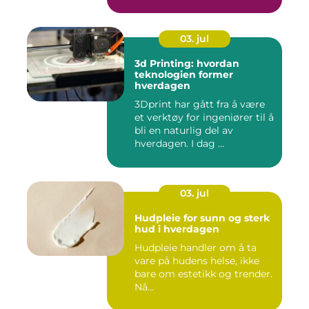
gjennom ...
03. jul
3d Printing: hvordan
teknologien former
hverdagen
3Dprint har gått fra å være
et verktøy for ingeniører til å
bli en naturlig del av
hverdagen. I dag ...
03. jul
Hudpleie for sunn og sterk
hud i hverdagen
Hudpleie handler om å ta
vare på hudens helse, ikke
bare om estetikk og trender.
Nå...