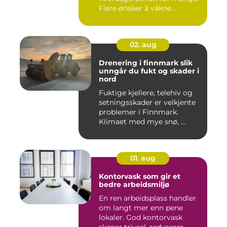
Flere ønsker å våkne...
02. aug
Drenering i finnmark slik
unngår du fukt og skader i
nord
Fuktige kjellere, telehiv og
setningsskader er velkjente
problemer i Finnmark.
Klimaet med mye snø, ...
01. aug
Kontorvask som gir et
bedre arbeidsmiljø
En ren arbeidsplass handler
om langt mer enn pene
lokaler. God kontorvask