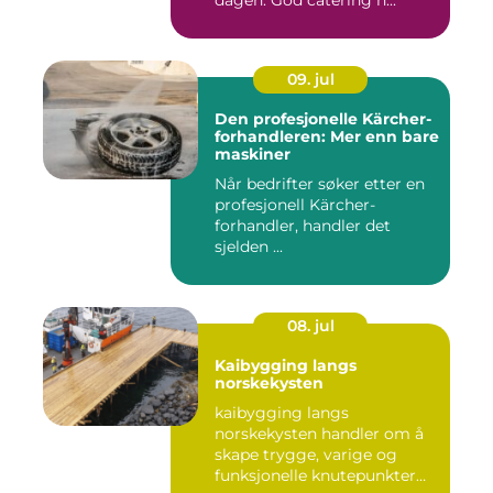
dagen. God catering h...
09. jul
Den profesjonelle Kärcher-
forhandleren: Mer enn bare
maskiner
Når bedrifter søker etter en
profesjonell Kärcher-
forhandler, handler det
sjelden ...
08. jul
Kaibygging langs
norskekysten
kaibygging langs
norskekysten handler om å
skape trygge, varige og
funksjonelle knutepunkter