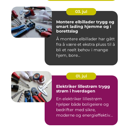
03. jul
Montere elbillader trygg og
smart lading hjemme og i
borettslag
Å montere elbillader har gått
fra å være et ekstra pluss til å
bli et reelt behov i mange
hjem, bore...
01. jul
Elektriker lillestrøm trygg
strøm i hverdagen
En elektriker lillestrøm
hjelper både boligeiere og
bedrifter med sikre,
moderne og energieffektive
...