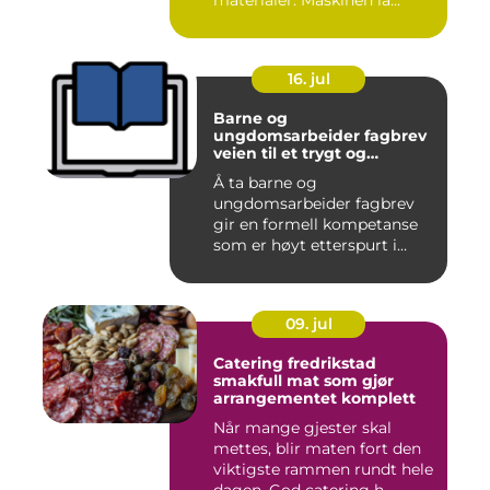
materialer. Maskinen la...
16. jul
Barne og
ungdomsarbeider fagbrev
veien til et trygt og
meningsfullt yrke
Å ta barne og
ungdomsarbeider fagbrev
gir en formell kompetanse
som er høyt etterspurt i
barnehager,...
09. jul
Catering fredrikstad
smakfull mat som gjør
arrangementet komplett
Når mange gjester skal
mettes, blir maten fort den
viktigste rammen rundt hele