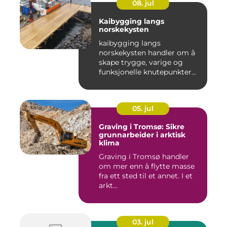
08. jul
Kaibygging langs
norskekysten
kaibygging langs
norskekysten handler om å
skape trygge, varige og
funksjonelle knutepunkter
mellom ...
05. jul
Graving i Tromsø: Sikre
grunnarbeider i arktisk
klima
Graving i Tromsø handler
om mer enn å flytte masse
fra ett sted til et annet. I et
arkt...
03. jul