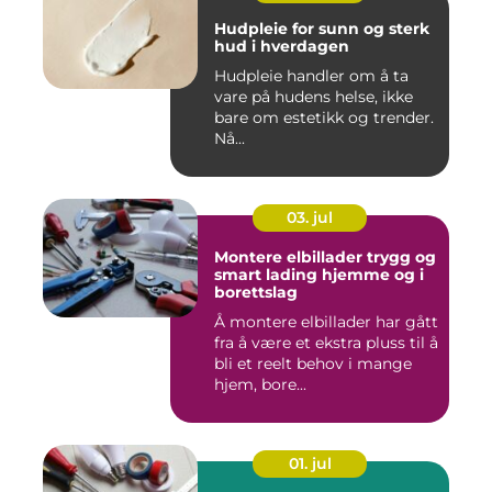
Hudpleie for sunn og sterk
hud i hverdagen
Hudpleie handler om å ta
vare på hudens helse, ikke
bare om estetikk og trender.
Nå...
03. jul
Montere elbillader trygg og
smart lading hjemme og i
borettslag
Å montere elbillader har gått
fra å være et ekstra pluss til å
bli et reelt behov i mange
hjem, bore...
01. jul