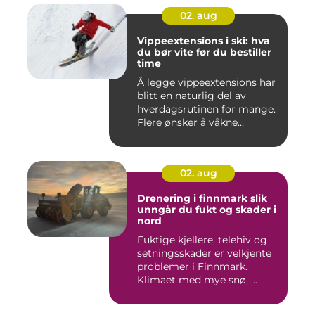
02. aug
Vippeextensions i ski: hva
du bør vite før du bestiller
time
Å legge vippeextensions har
blitt en naturlig del av
hverdagsrutinen for mange.
Flere ønsker å våkne...
02. aug
Drenering i finnmark slik
unngår du fukt og skader i
nord
Fuktige kjellere, telehiv og
setningsskader er velkjente
problemer i Finnmark.
Klimaet med mye snø, ...