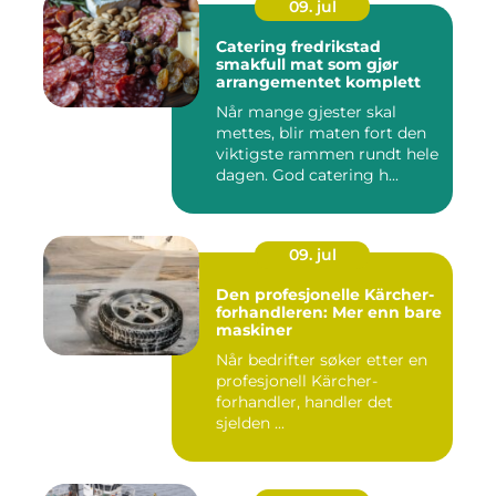
09. jul
Catering fredrikstad
smakfull mat som gjør
arrangementet komplett
Når mange gjester skal
mettes, blir maten fort den
viktigste rammen rundt hele
dagen. God catering h...
09. jul
Den profesjonelle Kärcher-
forhandleren: Mer enn bare
maskiner
Når bedrifter søker etter en
profesjonell Kärcher-
forhandler, handler det
sjelden ...