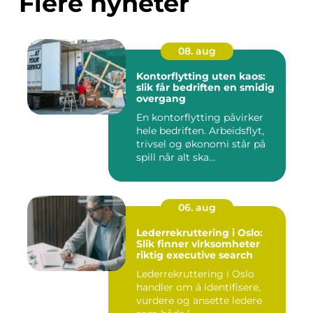
Flere nyheter
08. aug
Kontorflytting uten kaos:
slik får bedriften en smidig
overgang
En kontorflytting påvirker
hele bedriften. Arbeidsflyt,
trivsel og økonomi står på
spill når alt ska...
06. aug
Lederrekruttering i Oslo:
Slik finner virksomheter
riktig executive search
Lederrekruttering i Oslo
handler om å identifisere,
vurdere og ansette ledere