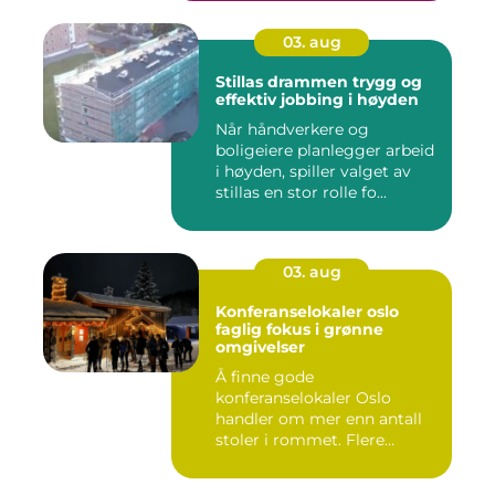
03. aug
Stillas drammen trygg og
effektiv jobbing i høyden
Når håndverkere og
boligeiere planlegger arbeid
i høyden, spiller valget av
stillas en stor rolle fo...
03. aug
Konferanselokaler oslo
faglig fokus i grønne
omgivelser
Å finne gode
konferanselokaler Oslo
handler om mer enn antall
stoler i rommet. Flere
bedrifter ønske...