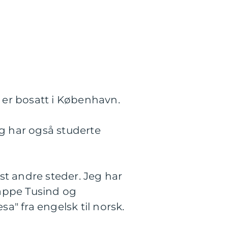
m er bosatt i København.
og har også studerte
kst andre steder. Jeg har
Trappe Tusind og
sa" fra engelsk til norsk.