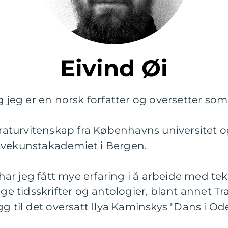
Eivind Øi
og jeg er en norsk forfatter og oversetter so
teraturvitenskap fra Københavns universitet 
ivekunstakademiet i Bergen.
e har jeg fått mye erfaring i å arbeide med te
ige tidsskrifter og antologier, blant annet 
gg til det oversatt Ilya Kaminskys "Dans i Ode