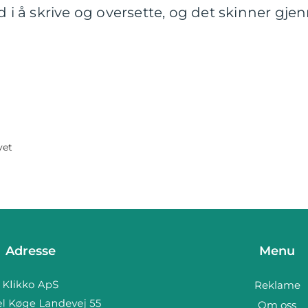
ad i å skrive og oversette, og det skinner gj
yet
Adresse
Menu
Reklame
Om oss